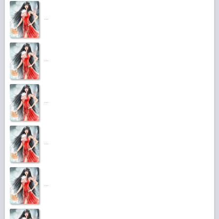
...
...
...
...
...