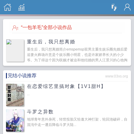
搜 索
“一包羊毛”全部小说作品
重生后，我只想离婚
重生后，我只想离婚简介emspemsp双男主重生娱乐圈先婚后爱
追妻火葬场许意是个娱乐圈小明星，也是许家娇养长大的小少
爷。为了得这个因为联姻才被迫和他结婚的男人江景川的心他掏
心掏肺，可现实给了他最狠...
完结小说推荐
www.03xs.org
在恋爱综艺里搞对象【1V1甜H】
...
斗罗之异数
地球青年意外身死，转世投胎又恰逢大神打架，轮回池破碎，自
混沌中走一遭后降临斗罗大陆...