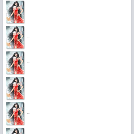
...
...
...
...
...