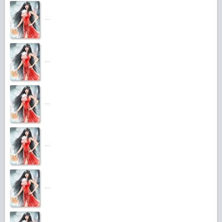
...
...
...
...
...