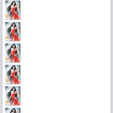
...
...
...
...
...