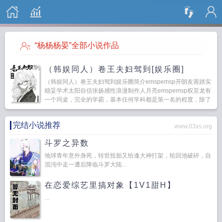
搜 索
“杨杨杨晏”全部小说作品
（韩娱同人）卷王夫妇驾到[娱乐圈]
（韩娱同人）卷王夫妇驾到娱乐圈简介emspemsp开朗友善踏实
稳妥学术太阳自信张扬感性浪漫制作人月亮emspemsp权至龙有
一个同桌，完全的学霸，基本任何学科都是第一名的程度，除了
音乐。emspems...
完结小说推荐
www.03xs.org
斗罗之异数
地球青年意外身死，转世投胎又恰逢大神打架，轮回池破碎，自
混沌中走一遭后降临斗罗大陆...
在恋爱综艺里搞对象【1V1甜H】
...