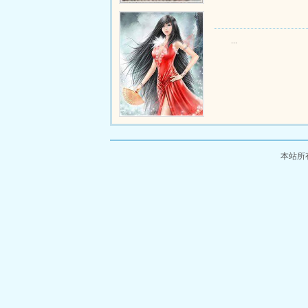
...
本站所