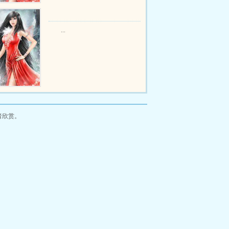
...
者欣赏。