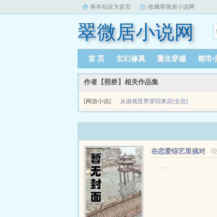
将本站设为首页
收藏翠微居小说网
翠微居小说网
首 页
玄幻修真
重生穿越
都市
作者【照桥】相关作品集
[网游小说]
从游戏世界穿回来后[全息]
从游戏世界穿回来后全息简介emspemsp江念穿越回来
在恋爱综艺里搞对
象【1V1甜H】
...