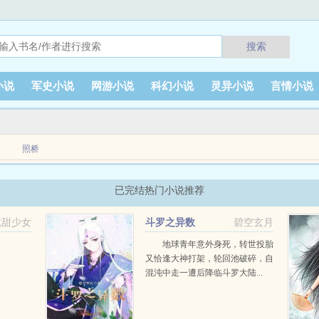
搜索
小说
军史小说
网游小说
科幻小说
灵异小说
言情小说
照桥
了emspemsp从那个没几个正常人的修仙世界emspemsp看着熟悉的现实世界，江念一抹
已完结热门小说推荐
吃甜少女
斗罗之异数
碧空玄月
地球青年意外身死，转世投胎
又恰逢大神打架，轮回池破碎，自
混沌中走一遭后降临斗罗大陆...