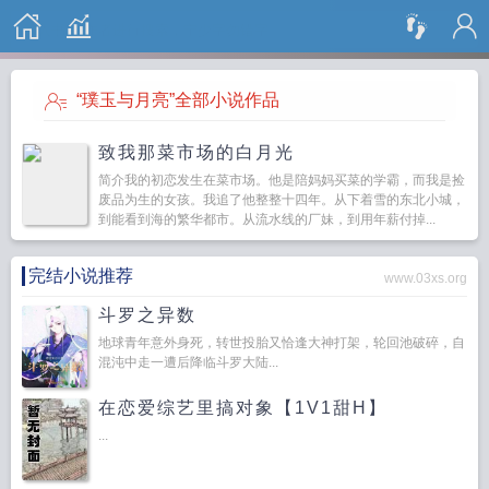
搜 索
“璞玉与月亮”全部小说作品
致我那菜市场的白月光
简介我的初恋发生在菜市场。他是陪妈妈买菜的学霸，而我是捡
废品为生的女孩。我追了他整整十四年。从下着雪的东北小城，
到能看到海的繁华都市。从流水线的厂妹，到用年薪付掉...
完结小说推荐
www.03xs.org
斗罗之异数
地球青年意外身死，转世投胎又恰逢大神打架，轮回池破碎，自
混沌中走一遭后降临斗罗大陆...
在恋爱综艺里搞对象【1V1甜H】
...