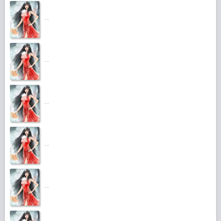
...
...
...
...
...