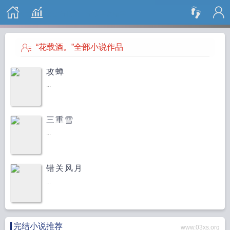
搜 索
“花载酒。”全部小说作品
攻蝉
...
三重雪
...
错关风月
...
完结小说推荐
www.03xs.org