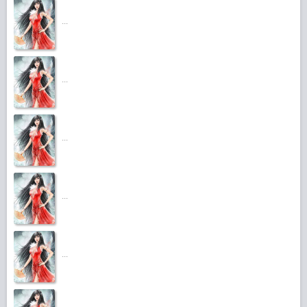
...
...
...
...
...