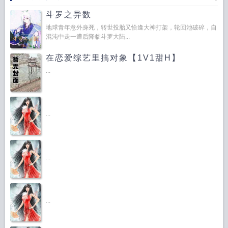
斗罗之异数
地球青年意外身死，转世投胎又恰逢大神打架，轮回池破碎，自
混沌中走一遭后降临斗罗大陆...
在恋爱综艺里搞对象【1V1甜H】
...
...
...
...