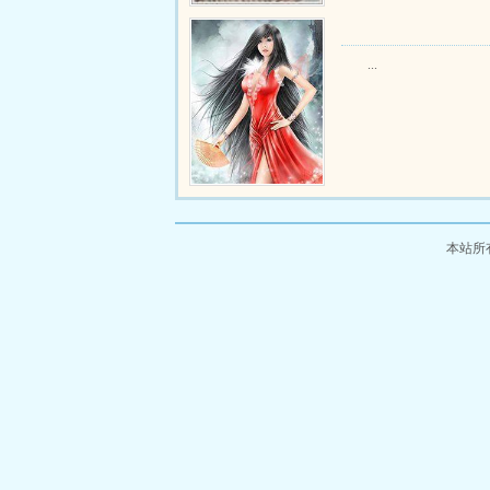
...
本站所