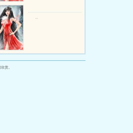
...
者欣赏。