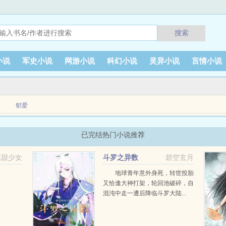
搜索
小说
军史小说
网游小说
科幻小说
灵异小说
言情小说
郁爱
已完结热门小说推荐
吃甜少女
斗罗之异数
碧空玄月
地球青年意外身死，转世投胎
又恰逢大神打架，轮回池破碎，自
混沌中走一遭后降临斗罗大陆...