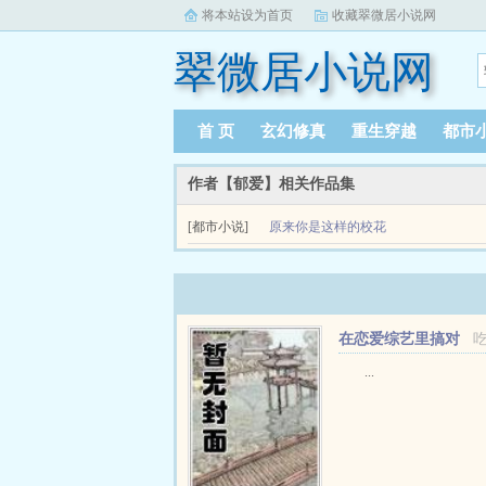
将本站设为首页
收藏翠微居小说网
翠微居小说网
首 页
玄幻修真
重生穿越
都市
作者【郁爱】相关作品集
[都市小说]
原来你是这样的校花
在恋爱综艺里搞对
象【1V1甜H】
...