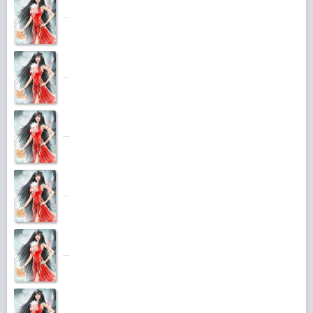
...
...
...
...
...
...