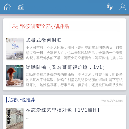
搜 索
“长安喵宝”全部小说作品
式微式微何时归
不入司空府，不识人间极，那时正是司空府掌上明珠的我，何曾
想过有一日，会家破人亡，也从未知晓我自己，会落的一个身败
名裂，客死他乡的下场。冯薇央司空府倒台，冯家株连九族，冯
家大公子战死边疆，小娘子...
呦呦陆鸣（又名哥哥很难睡，1v1）
江呦呦是母亲改嫁带去的拖油瓶，不学无术，打架斗殴，听说谈
的男朋友不计其数。陆鸣在别墅见到这位绝丽的继妹时是下意识
避开的。她性格乖张，行事吊诡。但后来，还是被江呦呦从头到
尾吃得干干净净。...
完结小说推荐
www.03xs.org
在恋爱综艺里搞对象【1V1甜H】
...