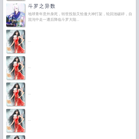
斗罗之异数
地球青年意外身死，转世投胎又恰逢大神打架，轮回池破碎，自
混沌中走一遭后降临斗罗大陆...
...
...
...
...