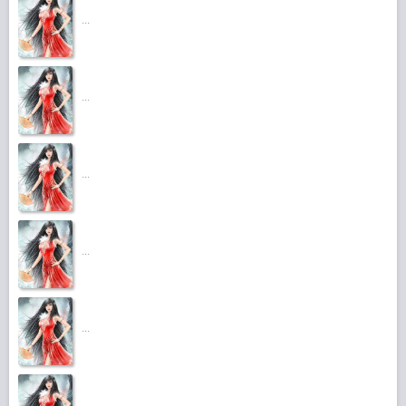
...
...
...
...
...
...