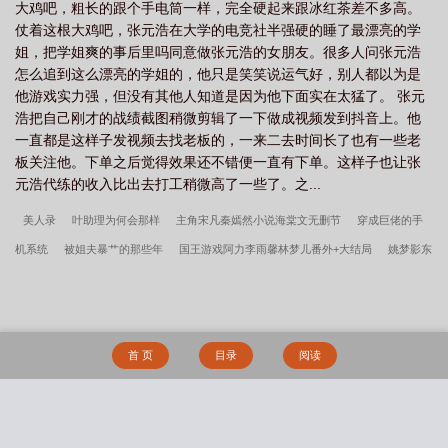
大鸡吧，粗长的跟个手电筒一样，完全硬起来跟冰红茶差不多高。
仗着这根大鸡吧，张元浩在大学的电竞社半强硬的睡了最漂亮的学
姐，把学姐爽的事后里吗同意做张元浩的女朋友。很多人问张元浩
怎么追到这么漂亮的学姐的，他只是笑笑说运气好，别人都以为是
他游戏实力强，但没有其他人知道是因为他下面实在太猛了。 张元
浩把自己刚才的战绩截图稍微剪辑了一下做成视频发到抖音上。他
一直都是这样子发视频去找老板的，一来二去时间长了也有一些老
板关注他。下单之后觉得效果还不错便一直有下单。这样子也让张
元浩代练的收入比出去打工稍微高了一些了。之...
美人录
叶助理为何会那样
主角宋凡秦嫣然小说海棠文无删节
穿成巨佬的手
机系统
被姐夫暴艹的那些年
国王游戏阿力李雨馨林梦儿番外+大结局
姚梦影东
方宇翠微居全集免费阅读
主角阿力李雨馨林梦儿小说海棠文无删节
性爱大学
银雨与下流之爱（母女）
陪读母亲之熟母赵玉萍
喜欢藏不住（1v1,H）
我本
风流
主角叶安慕浅墨沈霜雪小说海棠文无删节
异界猎妈人叶安慕浅墨沈霜雪番外
首 页
目录
阅读
+大结局
神级幻想系统宋凡秦嫣然番外+大结局
宋凡秦嫣然翠微居全集免费阅读
阿力李雨馨林梦儿翠微居全集免费阅读
无限穿越之后宫
神级幻想系统
放过
我（nph暗黑）
血藤（母子）
军校生的玩物（暗黑NPH）
陸先生的祕密特調