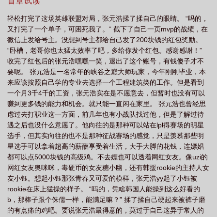
首章试读
圈恶霸1-632章免费阅读txt
电竞圈yx
电竞圈恶霸2笔趣阁
电竞圈知
轻松打完了这场英雄联盟对局，张元浩揉了揉自己的眼睛。 “吗的，
乎
从混学到魅魔冠军!更新稳定
电竞圈恶霸全文阅读
电竞圈恶霸 我就是恶
又打完了一个单子，可困死我了。” 截下了自己一页mvp的战绩，在
霸
电竞圈恶霸阿福
电竞圈恶霸张元浩免费阅读
电竞圈恶霸免费阅读
从
微信上发给号主。没想到号主都给自己发了200块钱的红包奖励。
“卧槽，老哥你也太猛太效率了吧，多给你发个红包。感谢感谢！”
混学到魅魔冠军!
电竞圈恶霸txt
电竞圈恶霸1-632完本搜索
电竞圈恶霸张元
收完了红包后的张元浩嘿嘿一笑，退出了这个账号，有钱傻子才不
浩笔趣阁
电竞圈恶霸肆虐之从王者开始
电竞圈恶霸1-632笔趣阁
电竞圈恶
要呢。 张元浩是一名常年的峡谷之巅大师玩家，今年刚刚毕业，本
霸600章
电竞圈flame
电竞圈恶霸 张元浩
电竞圈恶霸余霜
的电竞
来应该按照自己学的专业去选择一个工程建筑类的工作。但是看到
一个月3千4千的工资，张元浩实在是不愿意去，但暂时也没有可以
圈
电竞圈恶霸从混学到魅魔冠军笔趣阁
征服全明星
电竞圈恶霸我是恶
赚到更多钱的能力和机会。就只能一直闲在家里。 张元浩也曾经思
霸
电竞圈恶霸张元浩
电竞圈恶霸续写
电竞圈恶霸1-632免费阅读
电竞
虑过去打职业这一方面，前几年也有小战队找过他，但是了解过待
圈恶霸1-632笔趣阁最新章节列表百
电竞圈恶霸张元浩免费
电竞圈恶霸类
遇之后也没什么意愿了。他向往的是那种可以站在lpl得赛场的明星
似
选手，但其实向往的也不是那种征战赛场的感觉，只是羡慕那些明
电竞圈恶霸从混学
电竞圈恶霸同类型
电竞圈好乱
电竞圈恶霸调整全
星选手可以拿着超高的薪酬享受着生活，大手大脚的花钱，连嫖娼
联盟
电竞圈恶霸1-632txt
电竞圈恶霸我就是恶霸在线
电竞圈恶霸txt1-
都可以点5000块钱的高级鸡。不去嫖也可以透着网红女友。像uzi的
632
电竞圈恶霸全文免费阅读
电竞圈的
电竞圈恶霸有哪些
电竞圈恶霸
网红女友奥咪咪，毒硬币的女友糖小幽，还有韩援rookie的主持人女
我就是恶霸
电竞圈恶霸全文
电竞圈恶霸腐团
电竞圈恶霸1-632
友小钰。想起小钰那张青春又可爱的模样，张元浩yy起了小钰被
rookie在床上猛操的样子。 “吗的，凭啥韩国人能操到这么好看的
b，那棒子跟个侏儒一样，能满足嘛？” 揉了揉自己硬起来被裤子磨
的有点痛的鸡吧。要说张元浩最得意的，莫过于自己这异于常人的