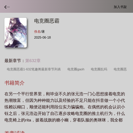
加入书架
电竞圈恶霸
佚名
/著
2025-06-18
最新章节：
第632章
电竞圈恶霸1-632笔趣阁最新章节列表
电竞圈gaoh
电竞圈乱吗
电竞圈恶
霸张元浩1-945完结版
电竞圈恶霸txt全本
电竞圈的事
电竞圈恶霸
书籍简介
TXT
电竞圈恶霸1~632目录
电竞圈恶霸调料全联盟笔趣阁
电竞圈恶霸1-
在另一个平行世界里，刚毕业不久的张元浩一门心思想接着电竞的
632章
电竞圈的黑暗
电竞圈13部
电竞圈恶霸全文txt
电竞圈恶霸完整
热潮致富，但因为种种能力以及经验的不足只能在抖音做一个小代
版
电竞圈恶霸510章TXT
电竞圈恶霸结局
电竞圈恶霸笔趣阁
电竞圈恶
练赖以糊口，顺便还能利用段位实力骗骗炮。在偶然的机会认识小
霸632完本
电竞圈恶霸第二版主
从混学到魅魔冠军
调料全联盟笔趣
钰之后，张元浩边开始了自己逐步攻略电竞圈的推土机行为，什么
电竞椅上的rita，披着战旗的糖小幽，穿着队服的奥咪咪，我全都
阁
电竞圈恶霸在线笔趣阁
电竞圈恶霸张元浩TXT
电竞圈内
电竞圈恶霸
要！
全文免费
电竞圈恶霸1-632笔趣阁最新章节列表TXT
电竞圈恶霸在线
电竞