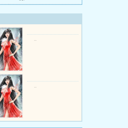
...
...