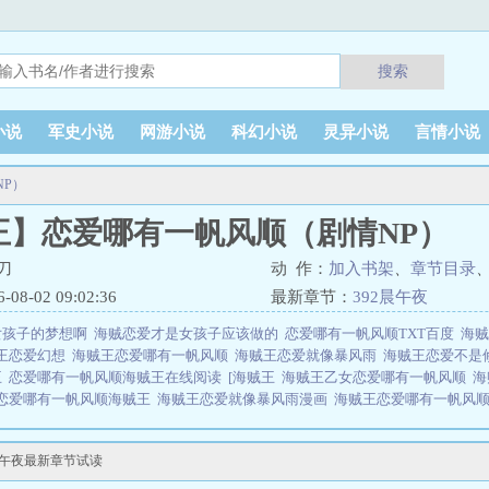
搜索
小说
军史小说
网游小说
科幻小说
灵异小说
言情小说
P）
王】恋爱哪有一帆风顺（剧情NP）
刀
动 作：
加入书架
、
章节目录
8-02 09:02:36
最新章节：
392晨午夜
女孩子的梦想啊
海贼恋爱才是女孩子应该做的
恋爱哪有一帆风顺TXT百度
海贼
王恋爱幻想
海贼王恋爱哪有一帆风顺
海贼王恋爱就像暴风雨
海贼王恋爱不是
王
恋爱哪有一帆风顺海贼王在线阅读
[海贼王
海贼王乙女恋爱哪有一帆风顺
海
恋爱哪有一帆风顺海贼王
海贼王恋爱就像暴风雨漫画
海贼王恋爱哪有一帆风
才是女孩子的梦想混蛋
海贼王恋爱哪有一帆风顺的po
海贼王谈恋爱哪有一帆
帆风顺（剧情NP）是由作者：飙马厉刀所著，翠微居小说网免费提供【海贼王
晨午夜最新章节试读
居小说网 网址：www.03xs.org【海贼王】恋爱哪有一帆风顺（剧情NP）