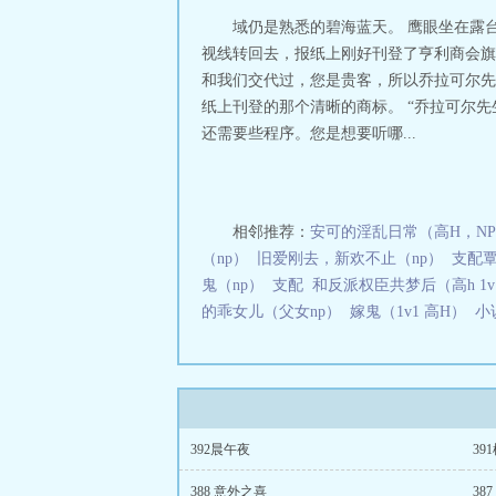
域仍是熟悉的碧海蓝天。 鹰眼坐在露
视线转回去，报纸上刚好刊登了亨利商会旗下
和我们交代过，您是贵客，所以乔拉可尔先
纸上刊登的那个清晰的商标。 “乔拉可尔
还需要些程序。您是想要听哪...
相邻推荐：
安可的淫乱日常（高H，N
（np）
旧爱刚去，新欢不止（np）
支配
鬼（np）
支配
和反派权臣共梦后（高h 1
的乖女儿（父女np）
嫁鬼（1v1 高H）
小
392晨午夜
39
388 意外之喜
38