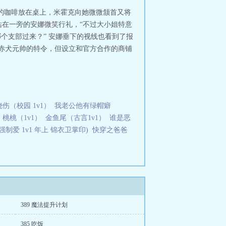
的咖啡放在桌上，米霍克向她微微颔首又将
”站在一旁的安娜微笑行礼，“不过大小姐特意
个支部过来？” 安娜垂下的视线也看到了报
了赤犬元帅的特令，但设立和官方合作的商铺
烧伤（校园 1v1）
我老公他有绿帽癖
桃桃（1v1）
金鱼尾（古言1v1）
谁是恶
制爱 1v1 年上 锦衣卫掌印)
快穿之爸爸
389 魔法提升计划
385 吃饭