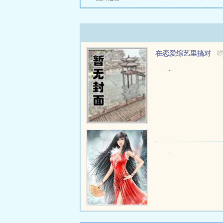
在恋爱综艺里搞对
象【1V1甜H】
...
...