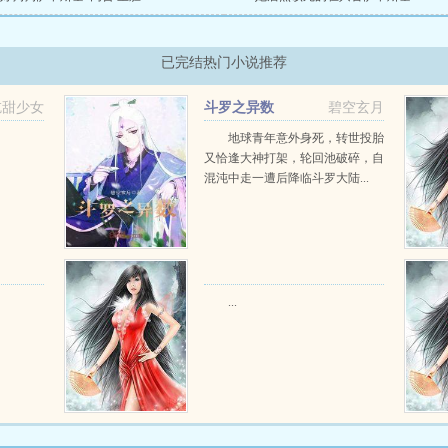
已完结热门小说推荐
吃甜少女
斗罗之异数
碧空玄月
地球青年意外身死，转世投胎
又恰逢大神打架，轮回池破碎，自
混沌中走一遭后降临斗罗大陆...
...