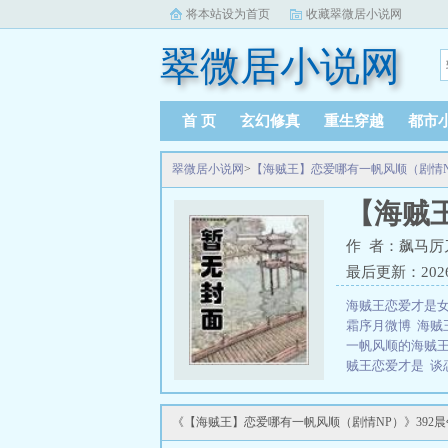
将本站设为首页
收藏翠微居小说网
翠微居小说网
首 页
玄幻修真
重生穿越
都市
翠微居小说网
>
【海贼王】恋爱哪有一帆风顺（剧情N
【海贼
作 者：飙马厉
最后更新：2026-0
海贼王恋爱才是
霜序月微博
海贼
一帆风顺的海贼
贼王恋爱才是
谈
情
海贼王之恋爱
贼王】恋爱哪有一
《【海贼王】恋爱哪有一帆风顺（剧情NP）》392
在线阅读。
三秒记住本站：翠微