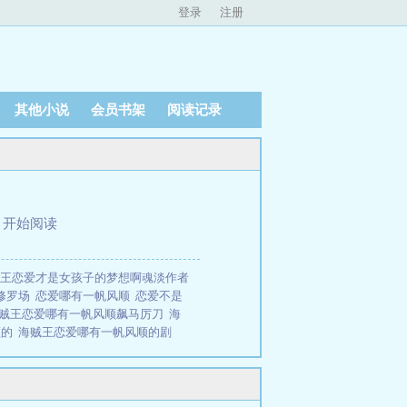
登录
注册
其他小说
会员书架
阅读记录
、
开始阅读
王恋爱才是女孩子的梦想啊魂淡作者
修罗场
恋爱哪有一帆风顺
恋爱不是
贼王恋爱哪有一帆风顺飙马厉刀
海
顺的
海贼王恋爱哪有一帆风顺的剧
风顺
海贼王恋爱哪有一帆风顺全
【海
】恋爱哪有一帆风顺（剧情NP）全文