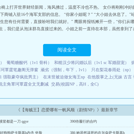
台椅上打开世界财经新闻，海风拂过，温度不冷也不热。 女仆将刚刚冲好
商铺入驻16个海军支部的信息。 “你家小姐呢？” “大小姐去休息了。
生您有任何需要，直接吩咐我们就好。” 鹰眼将报纸摊开一些，“你们从哪
先生，我们是从泡沫群岛直接过来的。小姐之前一直待在本部，虽然拿到
阅读全文
P）
葡萄糖酸钙（1v1 骨科）
和糙汉少将闪婚以后（1v1 sc 军婚甜宠）
覃珂覃霆笔趣阁无弹窗
顽劣（强制，年下，1v1）
只在梨花春雨处（np）
v1 强取豪夺疯批男主）
在末世被迫做女海王np
在他股掌之上(兄妹 古言 强
说主角覃珂覃霆全文无删减
交易(校园NP，高H，全C)
《【海贼王】恋爱哪有一帆风顺（剧情NP）》最新章节
1横竖都是一刀 qgye
390待履行的合约
7 好狗狗萨卡斯基h内含 坐脸
386 她居然该死的在兴奋萨卡斯基h