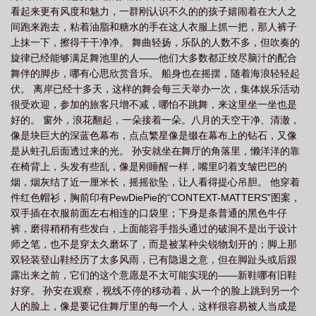
看起来更有风度和魅力，一群刚认识不久的的孩子嬉闹着在大人之
文士和法利赛人有祸了
你们这些卧底可真有意思
总喜欢在天台见面
你们这
间跑来跑去，粘着油脂和糖水的手在这人衣服上抓一把，那人裤子
些家伙在说什么
你们这些土偶木梗
你们这些卧底就喜欢在天台见面完整对
上抹一下，擦得干干净净。 舞曲轻扬，乐队的人数不多，但吹奏的
话
你们这些冷漠无情的人下一句
你们高坐在神位上有什么德能
你们这些回
旋律已经能够满足舞池里的人——他们大多数都正绞尽脑汁的配合
舞伴的脚步，哪有心思欣赏音乐。 船身也在摇摆，随着海浪轻轻起
魂尸原文
你们这些个神们食人间烟火却高高在上
你们这些卧底真有意思
你
伏。 离岸已经十多天，这样的舞会每三天举办一次，集体娱乐活动
们这些npc全文
你们这些蛇类、毒蛇之种啊!怎能逃脱地狱的刑罚呢?
我要忍耐
很受欢迎，参加的旅客只增不减，哪怕不跳舞，来这里坐一坐也是
这时代
你们这些饭桶
在哪经文哪节
你们这些新闻工作者
你们这些小信
好的。 窗外，浪花翻起，一朵接着一朵。八月的天空干净、清澈，
像是块巨大的深蓝色幕布，点点繁星像是缀在幕布上的钻石，又像
的人
谁叫你们逃避上帝的愤怒呢
你们这些人真让我恶心表情包
你们这些饭
是从蛀孔后面透过来的光。 孙安就坐在舞厅的角落里，懒洋洋的靠
桶 白瞎我想的绝妙计策了
你们这些记者太无知
你们这些混蛋豆瓣
你们这
在椅背上，头发有些乱，像是刚睡醒一样，嘴里叼着支皱巴巴的
些家伙真麻烦百度
大家都认为我这个npc是主角
你们这些记者啊总想着搞一个
烟，烟灰结了近一厘米长，摇摇欲坠，让人看得提心吊胆。 他穿着
大新闻 原话
件红色帽衫，胸前印有PewDiePie的“CONTEXT-MATTERS”图案，
你们这些混蛋
无非就是一群不入流的人多少集
在第二个账
双手插在衣服前面左右相连的口袋里；下身是条普通的黑色牛仔
号
你们这些毒蛇的种类
你们这些散修温天仁原话
你们这些混蛋泰剧免费观
裤，磨得稍稍有些发白，上面能容手指头通过的破洞不是出于设计
看
你们这些队友到底会不会玩原视频
你们这些家伙真麻烦
你们这些记
师之笔，也不是穿太久磨坏了，而是被某种尖锐物划开的；脚上那
者
无非就是一群不入流的货色罢了
有时候幼稚
你们这些毒蛇的种类咋能逃
双轻装登山鞋经历了太多风雨，已有隐退之意，但在脚趾头或后跟
露出来之前，它们的这个意愿是不太可能实现的——新鞋哪有旧鞋
脱地狱的刑法呢
无非就是一群不入流
你们这些假冒伪善的人
你们这些香港
好穿。 孙安在观察，视线不停的移动着，从一个的脸上跳到另一个
记者
你们这些npc在线阅读
你们这些法律赛人有祸啦
太简单
你们这些
人的脸上，像是要记住舞厅里的每一个人，这样很容易被人当成是