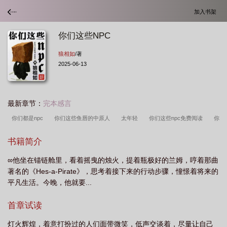
加入书架
你们这些NPC
狼相如
/著
2025-06-13
最新章节：
完本感言
你们都是npc
你们这些鱼唇的中原人
太年轻
你们这些npc免费阅读
你
们这些废物用英语怎么说
你们这些npc txt
你们这些人有些是云有些是水台
书籍简介
词
你们这些蛇类毒蛇之种啊怎能逃脱地狱的刑罚呢
你们这些年轻人
你们这
∞他坐在锚链舱里，看着摇曳的烛火，提着瓶极好的兰姆，哼着那曲
些小鸡儿屎是什么歌
你们这些兵王丢死人表情包
你们这些人有的是云
你们
著名的《Hes-a-Pirate》，思考着接下来的行动步骤，憧憬着将来的
这些老六什么意思
你们这些幸福的人可曾知晓!红尘相守!是何等之难!
你们这些
平凡生活。今晚，他就要...
家伙真麻烦漫画
你们这些不入流的散修
你们这些足控司马了表情包
npc你
首章试读
们不秀恩爱会死吗by空纵酒
你们这些做恶的离开我吧
你们跑得最快
你们
这些年轻人 too young
你们这些臭东西敢嘲笑本大爷在熊出没第几集
你们这些
灯火辉煌，着意打扮过的人们面带微笑，低声交谈着，尽量让自己