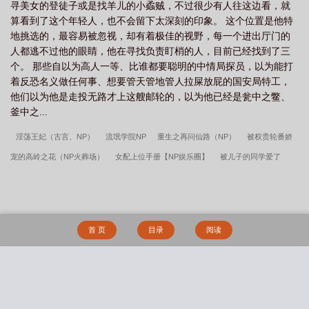
npc百度百科
你们这些记者啊总想着搞一个大新闻
你们这些瞎眼的混蛋
你
寻美女的登徒子或是找羊儿的小蟊贼，不过很少有人往这边看，就
算看到了这个年轻人，也不会留下太深刻的印象。 这个位置是他特
们这些回魂尸电影
太幼稚
你们这些假冒为善的法利赛人有祸了
你们这些魔
地挑选的，最容易被忽视，却有着极佳的视野，每一个进出厅门的
物娘就不能要别的奖励吗?
你们这些家伙别老是把角色和声优关联到一起
你们
人都逃不过他的眼睛，他在寻找负责盯梢的人，目前已经找到了三
这些垃圾
你们这些NPC 狼相如
你们这些作恶的人离开我去吧是什么意
个。 那些自以为高人一等、比谁都要聪明的中情局探员，以为能打
着反恐名义做任何事、想要管天管地管人拉屎放屁的国安局特工，
思
你们这些兵王丢死人
你们这些作恶的人离开我去吧
too simple
你们
他们以为他是走投无路才上这艘邮轮的，以为他已经是瓮中之鳖、
这些叛匪给老实呆着
无非就是一群
你们这些冷漠无情的人
你们这些人 电
釜中之...
影
你们这些富足的人哪
你们这些人是什么意思
你们这些猴子总是需要帮助
淫荡王妃（古言、NP）
流氓学院NP
重生之再问仙路（NP）
被权贵轮番娇
英语
你们这些警察真有意思
你们这些回魂尸
你们这些小信的人啊的经
宠的高岭之花（NP火葬场）
女配上位手册【NP娱乐圈】
被儿子的同学爱了
文
你们这些人
你们这些回魂尸TXT
你们这些有钱人不得好死表情包
你
（NP)
伏龙（女帝NP）
末世玩物生存指南（NP 产乳 爱）
无欲则刚（NP）
们这些还魂尸在线阅读
你们这些记者原话
你们这些作恶的人离开去吧
你们
命运（年代文，NP）
孽缠:被前男友他爸囚禁强肏(NP，)
微熱公主（NP，）
这些npc女主
不能关注了
你们这些穷人就是懂的多
你们这些npc
哪里
仙门恶霸是如何养成的（NP）
莫非定律（NP 产奶）
纯爱男主的肉欲堕落
有新闻
你们这些混蛋英文翻译
老在天台见面
你们这些假冒为善的文士和法
首 页
目录
阅读
（NP，）
【NP】一朝马甲掉，全员皆变态
被各路大佬爱了（NP ）
共享玩物
利赛人
你们这些还魂尸
你们这些臭东西竟然敢嘲笑本大爷活的不耐烦了
（NP）
末世之我全都要（NP）
在星际的日日性福时光（NP H）
可行性试验
吗
你们这些家伙真麻烦电影
你们这些西方走狗
你们这些散修
无非就是
（普女万人迷，NPH）
青梅竹马观察手帐(1v1)
白骑士守则（NP）
被雌雄同
一群不入流的人
我从来不认识你们
总是想搞点
号啕什么意思
你们这些
搜 索
体的世界爆炒了（玄幻nph）
男狐狸精是在勾引我吗（仙侠1V1）
Let go (1v1)
人英语怎么说
太年轻! 让你在香港
你们这些虫豸
你们这些家伙真麻烦免费