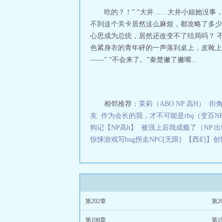
吃的？！” “大井……大井小姐她没事
不到这个关卡居然这么麻烦，都攻略了多少
心思成为总统，居然还改变不了结局吗？ 
色紧身衣的青年砰的一声落到桌上，皮靴上
——” “不会来了。”秦楚撇了撇嘴...
相邻推荐：
茉莉（ABO NP 高H）
街角
友
作为会长的我，才不可能是rbq（变百N
狗记【NP高h】
被强上后我成瘾了（NP 出
惊悚游戏写bug拐走NPC[无限]
【西幻】创
第202章
第2
第198章
第1