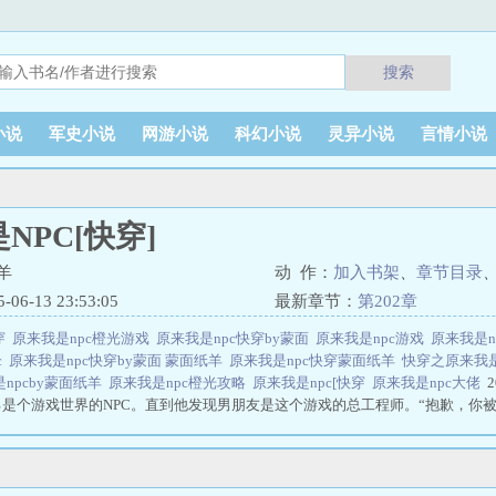
搜索
小说
军史小说
网游小说
科幻小说
灵异小说
言情小说
NPC[快穿]
羊
动 作：
加入书架
、
章节目录
6-13 23:53:05
最新章节：
第202章
穿
原来我是npc橙光游戏
原来我是npc快穿by蒙面
原来我是npc游戏
原来我是n
c
原来我是npc快穿by蒙面 蒙面纸羊
原来我是npc快穿蒙面纸羊
快穿之原来我是
npcby蒙面纸羊
原来我是npc橙光攻略
原来我是npc[快穿
原来我是npc大佬
是个游戏世界的NPC。直到他发现男朋友是这个游戏的总工程师。“抱歉，你
别想走了，亲爱..原来我是NPC[快穿]