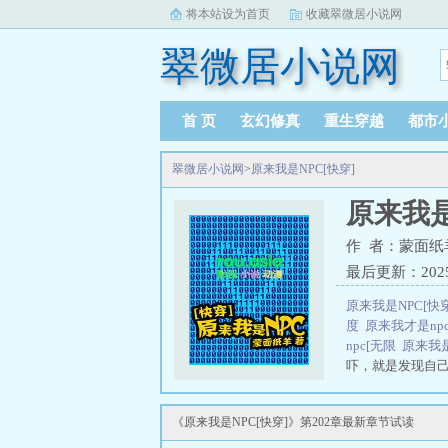
将本站设为首页
收藏翠微居小说网
翠微居小说网
首 页
玄幻修真
重生穿越
都市
翠微居小说网
>
原来我是NPC[快穿]
原来我是
作 者：蒙面纸
最后更新：2025-0
原来我是NPC[快
度
原来我才是np
npc[无限
原来我是
吓，就是发现自己
复正常的。”“那你
《原来我是NPC[快穿]》第202章最新章节试读