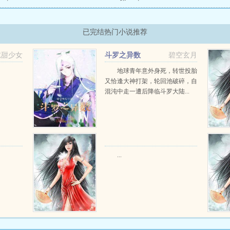
已完结热门小说推荐
吃甜少女
斗罗之异数
碧空玄月
地球青年意外身死，转世投胎
又恰逢大神打架，轮回池破碎，自
混沌中走一遭后降临斗罗大陆...
...