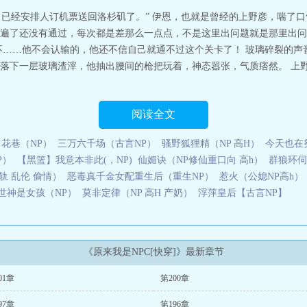
，已经安排人订机票送回洛杉矶了。” 伊恩，也就是曾经的上野彦，喘了口
遍了还没有通过，每次都是差那么一点点，不是这里出问题就是那里出问
不……他不会认输的，他还不信自己就通不过这个关卡了！ 玻璃碎裂的声
落下一层玻璃渣滓，他抽出腰间的枪把玩着，神态嚣张，气质痞然。 上
阅读全文
花巷（NP）
三万六千场（古言NP）
骚野狐狸精（NP 高H）
今天也在
P）
【黑篮】我意本非此(，NP)
仙媚诀（NP修仙重口向 高h）
群狼环伺[
轨 乱伦 偷情）
恶毒真千金女配重生后（重生NP）
惹火（公媳NP高h）
世神是女孩（NP）
莫非定律（NP 高H 产奶）
浮萍皇后【古言NP】
《原来我是NPC[快穿]》最新章节
01章
第200章
97章
第196章