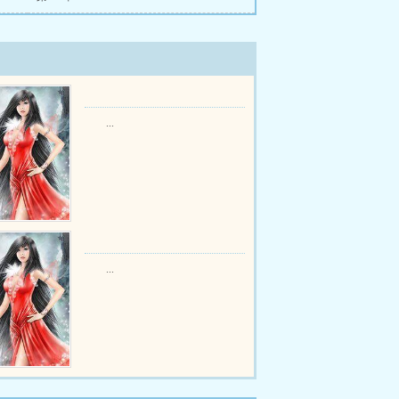
...
...