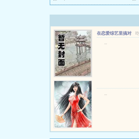
在恋爱综艺里搞对
象【1V1甜H】
...
...