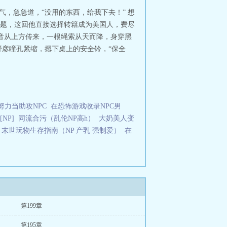
气，急急道，“没用的东西，给我下去！” 想
题，这回他直接选择转籍成为美国人，费尽
音从上方传来，一根绳索从天而降，身穿黑
野彦瞳孔紧缩，摁下桌上的安全铃，“保全
努力当助攻NPC
在恐怖游戏收录NPC男
NP]
同流合污（乱伦NP高h）
大奶美人变
末世玩物生存指南（NP 产乳 强制爱）
在
第199章
第195章