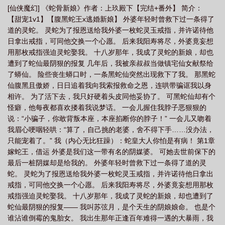
[仙侠魔幻] 《蛇骨新娘》作者：上玖殿下【完结+番外】 简介：
骨讲什么
蛇骨无广告全文免费阅读
连载蛇骨
蛇骨传说
电影蛇骨
蛇
【甜宠1v1】【腹黑蛇王x逃婚新娘】 外婆年轻时曾救下过一条得了
骨新娘 第157章
蛇骨大结局是啥
蛇骨简介
蛇骨第五集
蛇骨新娘同类型
道的灵蛇。 灵蛇为了报恩送给我外婆一枚蛇灵玉戒指，并许诺待他
推荐
蛇骨的结局是什么
蛇骨讲的是什么
日拿出戒指，可同他交换一个心愿。 后来我阳寿将尽，外婆竟妄想
用那枚戒指强迫灵蛇娶我。 十八岁那年，我成了灵蛇的新娘，却也
遭到了蛇仙最阴狠的报复 几年后，我被亲叔叔当做镇宅仙女献祭给
了蟒仙。 险些丧生蟒口时，一条黑蛇仙突然出现救下了我。 那黑蛇
仙腹黑且傲娇，日日追着我向我索报救命之恩，连哄带骗诓我以身
相许。 为了活下去，我只好硬着头皮同他妥协了。 可黑蛇仙却有个
怪癖，他每夜都喜欢搂着我说梦话。 一会儿握住我脖子恶狠狠的
说：“小骗子，你敢背叛本座，本座掐断你的脖子！” 一会儿又吻着
我眉心哽咽轻哄：“算了，自己挑的老婆，舍不得下手……没办法，
只能宠着了。” 我（内心无比狂躁）：蛇皇大人你怕是有病！ 第1章
嫁蛇王，借运 外婆是我们这一带有名的阴媒婆。 可她去世前保下的
最后一桩阴媒却是给我的。 外婆年轻时曾救下过一条得了道的灵
蛇。 灵蛇为了报恩送给我外婆一枚蛇灵玉戒指，并许诺待他日拿出
戒指，可同他交换一个心愿。 后来我阳寿将尽，外婆竟妄想用那枚
戒指强迫灵蛇娶我。 十八岁那年，我成了灵蛇的新娘，却也遭到了
蛇仙最阴狠的报复—— 我叫苏弦月，是个天生的阴娘娘命。 也是个
谁沾谁倒霉的鬼胎女。 我出生那年正逢百年难得一遇的大暴雨，我