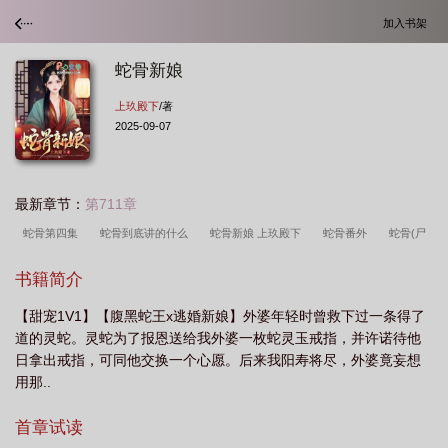
加入书架
蛇骨新娘
上玖殿下
/著
2025-09-07
最新章节：
第711章
蛇骨第四集
蛇骨到底讲的什么
蛇骨新娘 上玖殿下
蛇骨番外
蛇骨(尸
蛇)
蛇骨18年前的真相是什么
蛇骨第六集
蛇骨新娘TXT
蛇骨结局什么
书籍简介
意思
蛇骨结局
蛇骨新娘 第160章
蛇骨新娘 第61章
蛇骨新娘 第62
【甜宠1V1】【腹黑蛇王x逃婚新娘】外婆年轻时曾救下过一条得了
章
蛇骨百科
蛇骨结局是什么
蛇骨新娘苏弦月
蛇骨讲的啥
蛇骨新娘
道的灵蛇。灵蛇为了报恩送给我外婆一枚蛇灵玉戒指，并许诺待他
笔趣阁免费阅读
蛇骨里18年前的真相
蛇骨新娘免费阅读
蛇骨婚宠
蛇
日拿出戒指，可同他交换一个心愿。后来我阳寿将尽，外婆竟妄想
骨第八集
蛇骨百度百科
蛇骨大结局
蛇骨讲的什么
蛇骨讲的什么故
用那..
事
蛇骨剧情介绍
蛇骨解析
蛇骨新娘男女主是谁
蛇骨新娘短剧
蛇骨
首章试读
是男是女
蛇骨
蛇骨新娘写的什么
蛇骨讲的是什么内容
蛇骨全文
蛇