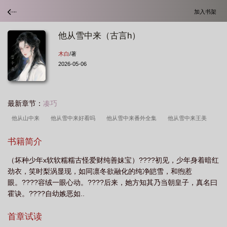
加入书架
他从雪中来（古言h）
木白
/著
2026-05-06
最新章节：
凑巧
他从山中来
他从雪中来好看吗
他从雪中来番外全集
他从雪中来王美
雪
他从风雪里来百度贴吧
他从雪中来过期白开水
他从雪中来结局是什
书籍简介
么
她从风雪来此
她从雪山走来
他从雪中来(古言)
他从雪山来(云飞、
（坏种少年x软软糯糯古怪爱财纯善妹宝）????初见，少年身着暗红
央金)
他从雪中来是po吗
从雪中开始
他从风雪中走来
他从风雪来此全
劲衣，笑时梨涡显现，如同凛冬欲融化的纯净皑雪，和煦惹
文
他从雪中来晋江
她从血中来
他从风雪来此txt
他从风中走来全文免
眼。????容绒一眼心动。????后来，她方知其乃当朝皇子，真名曰
费
他从风雪来免费阅读
他从风雪来此讲的什么
他从雨中来免费阅读
他
霍诀。????自幼嫉恶如..
从风雪来此作者捡玫瑰花的小王子
他从风雪来此好看吗
他从风雪来此免费阅
首章试读
读
他从雪中来txt
他从风中走来
他从雪中来
他从风雪来txt
他从雪