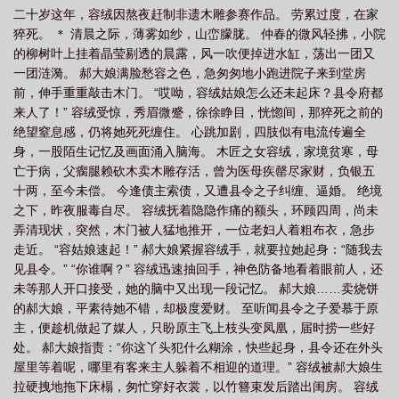
二十岁这年，容绒因熬夜赶制非遗木雕参赛作品。 劳累过度，在家
中来过期白开水番外
他从风雪中来
猝死。 ＊ 清晨之际，薄雾如纱，山峦朦胧。 仲春的微风轻拂，小院
的柳树叶上挂着晶莹剔透的晨露，风一吹便掉进水缸，荡出一团又
一团涟漪。 郝大娘满脸愁容之色，急匆匆地小跑进院子来到堂房
前，伸手重重敲击木门。 “哎呦，容绒姑娘怎么还未起床？县令府都
来人了！” 容绒受惊，秀眉微蹙，徐徐睁目，恍惚间，那猝死之前的
绝望窒息感，仍将她死死缠住。 心跳加剧，四肢似有电流传遍全
身，一股陌生记忆及画面涌入脑海。 木匠之女容绒，家境贫寒，母
亡于病，父瘸腿赖砍木卖木雕存活，曾为医母疾罄尽家财，负银五
十两，至今未偿。 今逢债主索债，又遭县令之子纠缠、逼婚。 绝境
之下，昨夜服毒自尽。 容绒抚着隐隐作痛的额头，环顾四周，尚未
弄清现状，突然，木门被人猛地推开，一位老妇人着粗布衣，急步
走近。 “容姑娘速起！” 郝大娘紧握容绒手，就要拉她起身：“随我去
见县令。” “你谁啊？” 容绒迅速抽回手，神色防备地看着眼前人，还
未等那人开口接受，她的脑中又出现一段记忆。 郝大娘……卖烧饼
的郝大娘，平素待她不错，却极度爱财。 至听闻县令之子爱慕于原
主，便趁机做起了媒人，只盼原主飞上枝头变凤凰，届时捞一些好
处。 郝大娘指责：“你这丫头犯什么糊涂，快些起身，县令还在外头
屋里等着呢，哪里有客来主人躲着不相迎的道理。” 容绒被郝大娘生
拉硬拽地拖下床榻，匆忙穿好衣裳，以竹簪束发后踏出闺房。 容绒