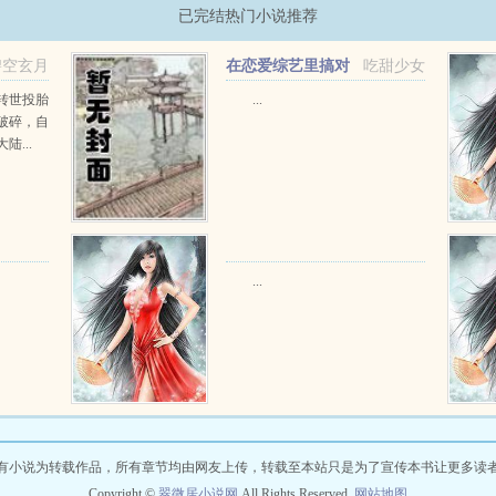
已完结热门小说推荐
碧空玄月
在恋爱综艺里搞对
吃甜少女
象【1V1甜H】
转世投胎
...
破碎，自
...
...
有小说为转载作品，所有章节均由网友上传，转载至本站只是为了宣传本书让更多读
Copyright ©
翠微居小说网
All Rights Reserved.
网站地图