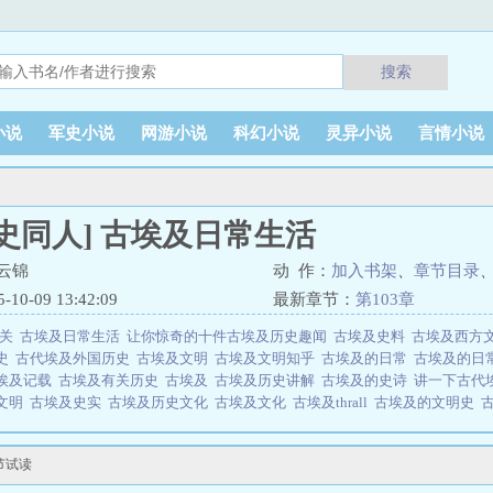
搜索
小说
军史小说
网游小说
科幻小说
灵异小说
言情小说
史同人] 古埃及日常生活
云锦
动 作：
加入书架
、
章节目录
0-09 13:42:09
最新章节：
第103章
相关
古埃及日常生活
让你惊奇的十件古埃及历史趣闻
古埃及史料
古埃及西方
简史
古代埃及外国历史
古埃及文明
古埃及文明知乎
古埃及的日常
古埃及的日
埃及记载
古埃及有关历史
古埃及
古埃及历史讲解
古埃及的史诗
讲一下古代
文明
古埃及史实
古埃及历史文化
古埃及文化
古埃及thrall
古埃及的文明史
综述
古埃及文明 知乎
古古埃及文明
古埃及的情况
古埃及历史记录
埃及
揭秘
古埃及的可怕历史
古埃及历史文明
尼罗河畔，芦苇丛岸边，少年法老王坐在纸
节试读
鱼杈，纤细的背影都透露着一股乖巧。火红的太阳从西边缓缓消失在尼罗河谷金
人]古埃及日常生活