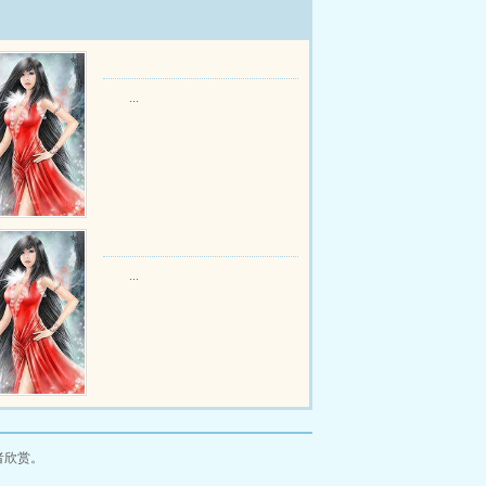
...
...
者欣赏。