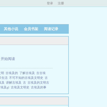
登录
注册
其他小说
会员书架
阅读记录
、
开始阅读
文明
古埃及的
了解古埃及
古古埃
常生活
不可不知的古埃及文明史
古
埃及
讲解古埃及
古
古埃及的文明古
古埃及gl
古埃及文明史
古埃及的事
古埃及
古埃及文化史
古埃及文明历
莎草和芦苇茎编制的垫子上，默默擦
字塔的背后，他手起杈落，像是一把