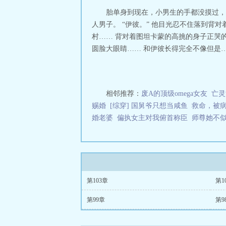
胎单身到现在，小男生的手都没摸过，
人男子。 “伊彼。” 他目光忍不住落到背
村…… 背对着图坦卡蒙的高挑的身子正哭
圆脸大眼睛…… 和伊彼长得完全不像但是…
相邻推荐：
废A的顶级omega女友
亡灵
赐婚
[综穿] 国舅爷只想当咸鱼
救命，被
婚老婆
偏执女主对我俯首称臣
师尊她不
第103章
第1
第99章
第9