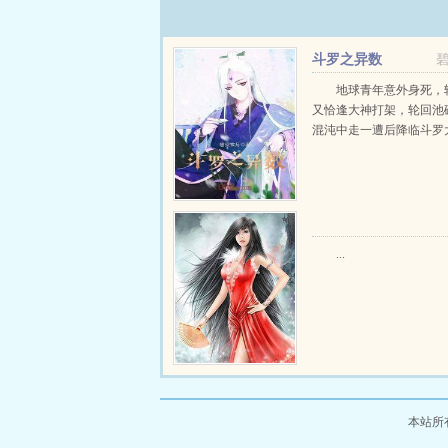
斗罗之异数
地球青年意外身死，
又恰逢大神打架，轮回池
混沌中走一遭后降临斗罗大陆
...
本站所