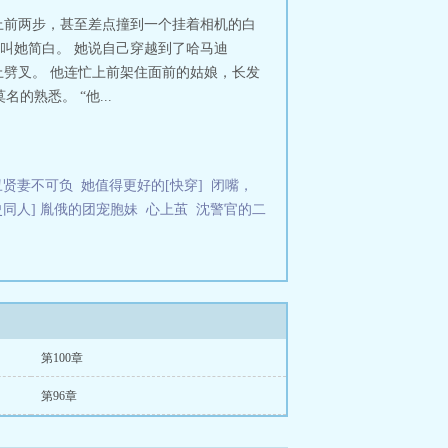
上前两步，甚至差点撞到一个挂着相机的白
人叫她简白。 她说自己穿越到了哈马迪
劈叉。 他连忙上前架住面前的姑娘，长发
熟悉。 “他...
丑贤妻不可负
她值得更好的[快穿]
闭嘴，
史同人] 胤俄的团宠胞妹
心上茧
沈警官的二
第100章
第96章