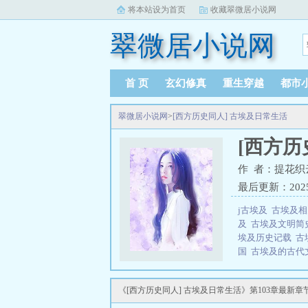
将本站设为首页
收藏翠微居小说网
翠微居小说网
首 页
玄幻修真
重生穿越
都市
翠微居小说网
>
[西方历史同人] 古埃及日常生活
[西方历
作 者：提花织
最后更新：2025-1
j古埃及
古埃及
及
古埃及文明
埃及历史记载
古
国
古埃及的古代
情
古埃及文明
史
讲述古埃及
《[西方历史同人] 古埃及日常生活》第103章最新章
拭着自己心爱的
已..[西方历史同