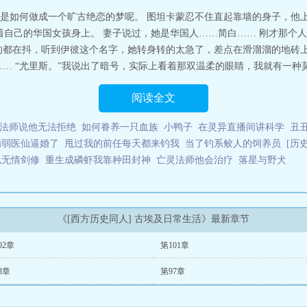
是如何做成一个旷古绝恋的梦呢。 图坦卡蒙忍不住直起靠墙的身子，他
对着自己的华国女孩身上。 妻子说过，她是华国人……简白…… 刚才那个
的都在抖，听到伊彼这个名字，她转身转的太急了，差点在滑溜溜的地砖上
… “尤里斯。”我说出了暗号，实际上看着那双温柔的眼睛，我就有一种莫名的
阅读全文
法师说他无法拒绝
如何眷养一只血族
小鸭子
在灵异直播间讲科学
丑
病弱医仙逼婚了
甩过我的前任每天都来钓我
当了钓系鲛人的饲养员
[历
似无情剑修
重生成磷虾我靠种田封神
亡灵法师他会治疗
落星与野犬
《[西方历史同人] 古埃及日常生活》最新章节
02章
第101章
8章
第97章