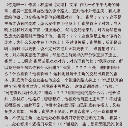
《你是唯一》作者：林盎司【完结】 文案: 作为一名平平无奇的帅
词
你是唯一五月天
你是唯一小玉表叔最新章节
你是唯一的唯美句子
你
哥，崔昊一直觉得自己活的像个路人。直到他小外甥生病，有人愿
是唯一的文案
你是唯一赞美诗
你是唯一全文阅读小玉的
你是唯一 五月
意给他钱，但交换条件是他必须跟对方一年。 崔昊：？？？这不是
天
你是唯一小玉和表叔免费阅读全文
你是唯一小玉周旭
你是唯一张信
主角才该有的剧本，怎么发生在了他身上！ 崔昊答应了对方，当天
晚上就和对方走了肾，但没走心。 然而交易结束后，对方竟然把自
哲
你是唯一的诗句
你是唯一英文翻译
无人替代的英文
你是唯一小玉表
己庞大的巨额财产留给了他。 崔昊：？？？这也像是主角才该有的
叔笔趣阁最新章节更新时间
你是唯一小玉免费阅读全文
你是唯一表叔小玉免费
剧本，为什么又发生在了他身上！ 不过没关系，崔昊想，反正是遗
阅读
你是唯一 原唱
你是唯一张芸京
你是唯一小玉和表叔免费阅读
你
嘱，随时可以更改，说不定对方过几天就更改了。 谁曾想过了几
天，对方确实更改了遗嘱，却是把之前漏掉的部分珠宝加了进去。
是唯一小玉全文
你是唯一能够抵达我灵魂深处的女人
你是唯一能伤我的射手原
崔昊：……啊这 崔昊试图劝劝对方，对方理直气壮：“我喜欢你，所
唱
你是唯一歌谱
你是唯一可以闻到我的人
你是唯一不可替代
你是唯一
以我把钱全留给你有什么问题？” 崔昊：？？？ 不是，他刚刚说什
英语
你是唯一是什么意思
你是唯一的英文
你是唯一小玉和表叔
么？什么喜欢？他喜欢谁？ 这种明显属于主角的交易出真爱的剧
本，到底为什么会发生在他这么一个普通的路人身上！ “您是认真的
吗？”崔昊看着对方，总觉得不可思议。 谢焱语调淡淡：“当然。”
“可您喜欢我什么呢？” 谢焱：？？？瞧瞧他问的是什么话，他长得
帅，身材好，性格好，哪哪都好，他喜欢他简直太正常了！ 不过谢
焱很高兴，由此可见，他根本没有意识到自己到底有多招人，又被
多少人喜欢。 后来，崔昊终于发现，在谢焱这里，他一直都是主
角，不仅是主角，还是他处心积虑横刀夺爱夺过来的主角。 崔昊：
……处心积虑？还横刀夺爱？！6 * 谢焱的一生，是毫无顾忌的冷漠