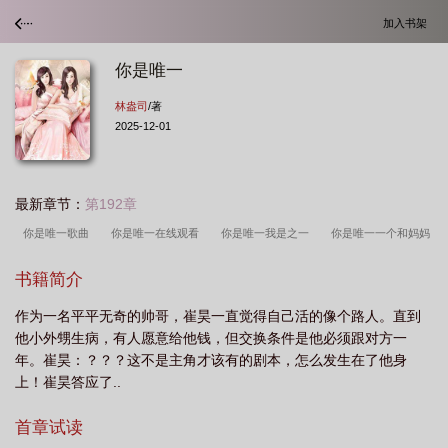
加入书架
你是唯一
林盎司
/著
2025-12-01
最新章节：
第192章
你是唯一歌曲
你是唯一在线观看
你是唯一我是之一
你是唯一一个和妈妈
分享过心跳的人
你是唯一简谱
你是唯一一个抵达我灵魂深处的女人是什么意
书籍简介
思
你是唯一的神话歌词
你是唯一林盎司
你是唯一无人替代的英文
你是
作为一名平平无奇的帅哥，崔昊一直觉得自己活的像个路人。直到
唯一英文
cpdd你是唯一
你是唯一电影在线观看
你是唯一 林盎司
你是
他小外甥生病，有人愿意给他钱，但交换条件是他必须跟对方一
唯一一个没有任何血缘关系却让我
你是唯一小玉
你是唯一的神话
你是唯一
年。崔昊：？？？这不是主角才该有的剧本，怎么发生在了他身
英语怎么写
你是唯一的玫瑰
你是唯一可以抓住我的人
你是唯一原唱
你
上！崔昊答应了..
是唯一英文怎么说
你是唯一by林盎司免费阅读
你是唯一一个能左右我情绪的
首章试读
人
你是唯一翻译成英文
你是唯一(小玉)第七章在线阅读
你是唯一歌