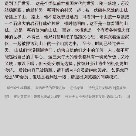
送到了异世界。 这是个类似前世祖国古代的世界，刚一落地，还没
站稳脚跟，他就和另一帮可怜的村民一起，被一伙凶神恶煞的山贼
给抓上了山。 路上，他不是没想过逃跑，可看到一个山贼一拳就把
一个石滚大的岩石打成碎片后，顿时他明白，这不是一群普通的山
贼。 这是一帮有修为的山贼。 而这，大概也是一个有着各种乱力怪
神的世界。 不得已，他只好暂时绝了逃跑的心思，老实跟着这些家
伙，一起被押送到山上的一个山洞之中。 至今，时间已经过去三
天。 山贼们也没捆绑他们，仿佛自信他们之中的任何一人，都不可
能逃出自己的手掌心。 这三天每天的餐食都只有一碗糙米饭，又冷
又硬，难以下咽，但云处安别无选择，挨饿只会让逃生的机会更加
渺茫。 后续内容已被隐藏，请升级VIP会员后继续阅读。 如果您已
经是VIP会员，但还是看到这一段，请退出浏览器的阅读模式。...
颠倒众生模拟器
废物养子的逆袭之旅
忽远忽近
清纯贫穷女读档中[贵族学
院]
穿到灾荒年，带着系统成为团宠
侯爵夫人今天还是没有发现(婚后, 1v1)
困
欲眩光
欲界纪事：契约魅血
七零小知青假结婚后
牺牲
蓝衣下的秘密
诱
宵美九，患有厌男症的百合偶像
懂事妈妈：听从丈夫安排帮儿子破处
张飞鹏的美
妙人生
合欢宗天骄干遍天下美女
和死对头奉旨成婚后(女尊)
大人的童话
情
迷意乱高Ｈ
快穿之被妖怪系统附身后
失控蝴蝶
被逼从良（1v2）
被雌雄同