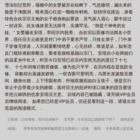
雪沫刮过荒郊，襁褓中的女婴被弃在枯树下，气息微弱，漏出来的
脸蛋干净圆润，唯有眉心红痣一颗格外鲜艳。 软轿停在路边，身着
绯色合欢宗宗主袍的女子俯身抱起婴孩，灵气探入眉心，眼中掠过
一丝讶异。此女魂体竟无法探寻，实属罕见。 “倒是个神奇的女
娃。” 女婴赐名安瑶，带回宗内抚养。 合欢宗以双修功法闻名小世
界，现任宗主云姬更是对门中弟子要求严苛，只收女弟子，门中弟
子皆修无情道，入宗就要断情绝爱，心无挂碍，唯道是从，如有违
反门规轻者剔骨断念，重者直接根基踢出宗门。 安瑶自小在师姐们
的温柔乡中长大，时至今日安瑶已在宗内安然无恙的度过了十七
年。 十七年间每日勤苦修炼，修为也只平平，在宗内现在是低阶女
修。 容貌却出落越发娇艳，一双杏眼可爱明亮，乌黑长发披散至腰
间，腰身出挑，上下浑圆有肉，纤细双腿宛如白玉筷子，便是言行
举止中总带着少女的娇嗔，面对宗主的批评时张口就来的甜言蜜语
常把云姬哄的也拿安瑶没主意。 后续内容已被隐藏，请升级VIP会员
后继续阅读。 如果您已经是VIP会员，但还是看到这一段，请退出浏
览器的阅读模式。...
三角洲：让你考核，你只玩绿裤子
宝可梦：今天你玩口袋妖怪了吗？
临时起意
（校园）
异界变身淫娃柳智敏恶堕之后跟老公一起肏
逢雨
丰色母遇上变态鬼
畜抖s处男不良
人在美利坚，兼职康斯坦丁
王牌律师
潜意识诱惑表嫂
张华