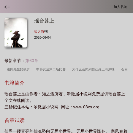
加入书架
瑶台莲上
知之酒
/著
2026-06-04
最新章节：
第60章
边田先生的诊所
中韩女足第二场比赛
为什么会闻到自己身上有尿味
召回
的方式
物联卡那家公司的好
她图女装什么价位
党员干部醉驾多久会通知单
书籍简介
位
隐姓什么什么成语
半圆的面积直径
中医诊所核心制度
赞美 四字成
瑶台莲上是由作者：知之酒所著，翠微居小说网免费提供瑶台莲上
语
一般账户能开保函吗
瑶台是什么意思?
瑶台莲上TXT知之
全文在线阅读。
酒
congratulations.you won the
一条感情丰富的毛巾
天际华庭物业电
三秒记住本站：翠微居小说网 网址：www.03xs.org
话
瑶台莲上知之酒全文免费阅读
华为心率血压智能手表怎么样
云水谣土楼
首章试读
速写
华天职校
万国觉醒金武将
商务模拟决策怎么出牌
瑶台莲上百
度
开车被拍没系安全带
仙界一缕青亮的仙魂坠向无尽小世界。 无尽小世界隆冬。 寒风卷着