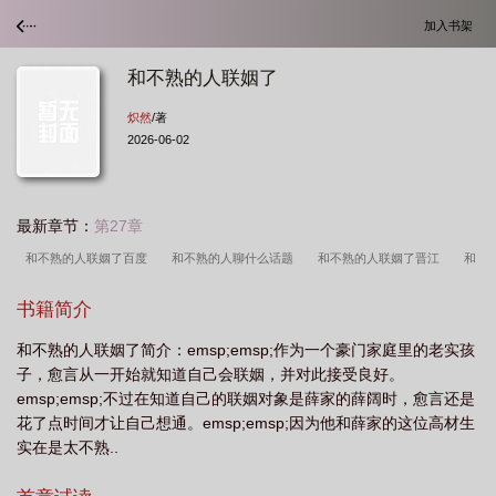
加入书架
和不熟的人联姻了
炽然
/著
2026-06-02
最新章节：
第27章
和不熟的人联姻了百度
和不熟的人聊什么话题
和不熟的人联姻了晋江
和
不熟的人可以聊什么
跟不熟的人谈恋爱好吗
和不熟的人联姻了by炽然
和
书籍简介
不熟的人联姻了怎么说
和不熟的人联姻了txt
和不熟的人联姻了by炽然
和不熟的人联姻了简介：emsp;emsp;作为一个豪门家庭里的老实孩
txt
我说和不太熟的人结婚应该会很开心
和一个不熟的人怎么恋爱
不熟的
子，愈言从一开始就知道自己会联姻，并对此接受良好。
人联姻了by阿阮有酒
和不熟的人在一起总是很尴尬
和不熟的人联姻了by炽然
emsp;emsp;不过在知道自己的联姻对象是薛家的薛阔时，愈言还是
百度
和不熟的人联姻了TXT
和不熟的人结婚应该会很开心
和不熟的人联姻
花了点时间才让自己想通。emsp;emsp;因为他和薛家的这位高材生
实在是太不熟..
了该怎么办
和不熟的人联姻了免费阅读
跟不熟悉的人结婚
和不熟的人联姻
了by
跟不熟的人在一起很不自然
和不熟的人联姻了炽然
和不熟的人联姻