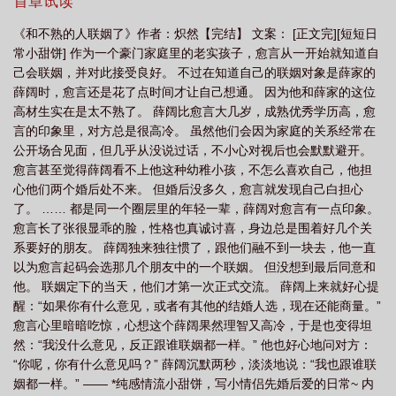
首章试读
了by炽然免费阅读
和一个不熟的人怎么聊天
和不熟的人联姻了 炽然
和不
《和不熟的人联姻了》作者：炽然【完结】 文案： [正文完][短短日
熟的人联姻了怎么办
和不熟的人联姻了会怎么样
和不熟的人联姻了by炽然
常小甜饼] 作为一个豪门家庭里的老实孩子，愈言从一开始就知道自
TXT
己会联姻，并对此接受良好。 不过在知道自己的联姻对象是薛家的
薛阔时，愈言还是花了点时间才让自己想通。 因为他和薛家的这位
高材生实在是太不熟了。 薛阔比愈言大几岁，成熟优秀学历高，愈
言的印象里，对方总是很高冷。 虽然他们会因为家庭的关系经常在
公开场合见面，但几乎从没说过话，不小心对视后也会默默避开。
愈言甚至觉得薛阔看不上他这种幼稚小孩，不怎么喜欢自己，他担
心他们两个婚后处不来。 但婚后没多久，愈言就发现自己白担心
了。 …… 都是同一个圈层里的年轻一辈，薛阔对愈言有一点印象。
愈言长了张很显乖的脸，性格也真诚讨喜，身边总是围着好几个关
系要好的朋友。 薛阔独来独往惯了，跟他们融不到一块去，他一直
以为愈言起码会选那几个朋友中的一个联姻。 但没想到最后同意和
他。 联姻定下的当天，他们才第一次正式交流。 薛阔上来就好心提
醒：“如果你有什么意见，或者有其他的结婚人选，现在还能商量。”
愈言心里暗暗吃惊，心想这个薛阔果然理智又高冷，于是也变得坦
然：“我没什么意见，反正跟谁联姻都一样。” 他也好心地问对方：
“你呢，你有什么意见吗？” 薛阔沉默两秒，淡淡地说：“我也跟谁联
姻都一样。” —— *纯感情流小甜饼，写小情侣先婚后爱的日常~ 内