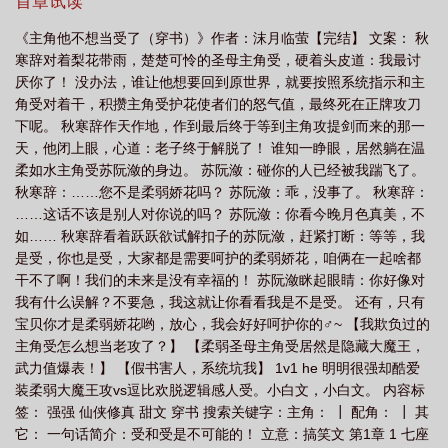
首章试读
《主角他不想当受了（穿书）》作者：沫月临萤【完结】 文案： 秋
寒辞对着梨花带雨，楚楚可怜的圣母主角受，硬着头皮道：我最讨
厌你了！ 没办法，谁让他想要回到原世界，就要按照系统指示和主
角受对着干，积攒主角受护花使者们的怒气值，最终死在正牌攻刀
下呢。 秋寒辞作天作地，作到最后终于等到主角攻提剑而来的那一
天，他闭上眼，心道：老子终于解脱了！ 谁知一睁眼，居然躺在温
柔如水主角受苏阮潋的身边。 苏阮潋：碰你的人已经被我踹飞了。
秋寒辞：……您不是柔弱娇花吗？ 苏阮潋：乖，没事了。 秋寒辞：
……这话不该是别人对你说的吗？ 苏阮潋：你看今晚月色真美，不
如…… 秋寒辞看着跃跃欲试解扣子的苏阮潋，赶紧打断：等等，我
是受，你也是受，大家都是需要呵护的柔弱娇花，咱俩在一起啥都
干不了啊！我们的未来是没有幸福的！ 苏阮潋眯起眼睛：你好像对
我有什么误解？不要急，我这就让你看看我是不是受。 还有，只有
宝贝你才是柔弱娇花哟，放心，我会好好呵护你的♂~ 【我欺负过的
主角受怎么想当老攻了？】 【柔弱圣母主角受居然是隐藏大魔王，
武力值爆表！】 【假书害人，系统坑我】 1v1 he 明明很强却酷爱
装柔弱大魔王攻vs逗比欢脱逻辑感人受。小白文，小白文。 内容标
签： 强强 仙侠修真 甜文 穿书 搜索关键字：主角： ┃ 配角： ┃ 其
它： 一句话简介：受和受是不可能的！ 立意：搞笑文 第1章 1 七座