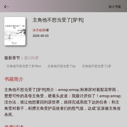
加入书架
主角他不想当受了[穿书]
沫月临萤
/著
2026-06-03
最新章节：
第135章
主角他不想当受了穿书txt
主角他不想当受了by
主角他不想当受了(穿
书)by
主角他不想当受了 穿书txt
主角他不想当受了(穿书)txt
主角他不想当
书籍简介
受了格格党
主角他不想当受了穿书百度
主角他不想当受了 txt
主角他不想
主角他不想当受了[穿书]简介：emsp;emsp;秋寒辞对着梨花带雨，
当受了
主角他不想当受了剧透
主角他不想当受了【穿书】
主角他不想当受
楚楚可怜的圣母主角受，硬着头皮道：我最讨厌你了！emsp;emsp;
了好看吗
主角他不想当受了穿书沫月临萤
主角他不想当受了晋江
没办法，谁让他想要回到原世界，就得完成系统下达的任务：和主
角受对着干，积攒主角受护花使者们的怒气值，达成“反派被主角攻
杀死..