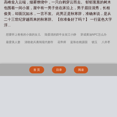
高峰耸入云端，烟雾缭绕中，一只白鹤穿云而去。 郁郁葱葱的树木
包围着一间小屋，屋中有一男子坐在床沿上，男子眉目清秀，长相
俊美，却面沉如水，一言不发。 此男正是秋寒辞，准确来说，是从
二十三世纪穿越而来的秋寒辞。 【你准备好了吗？】 一行蓝色大字
浮...
想要怀上爸爸的小孩的女儿
陆晏清的奶牛女友江小静
穿成黄油NPC怎么办
最爱美人妻
清朝老兵勇闯现代都市
花帝师
蓝珠在桃源国
锁玉
八井枣
香
豪乳娘化三国演义
色孽圣经（纯爱奸奇改编）
我的绿母全家桶
肉欲纵
横：斩神
性奴大别墅
与继母的播种交配生活？不生孩子就无法离开的村子
清
纯女友还是沦为了他人的战利品
不信邪神小姐没有未来！
欲·妄
坂柳有栖，病
首 页
目录
阅读
弱白丝傲娇萝莉惨遭算计沦为中年肥猪校医的妊娠幼妻性奴
姐姐，久等了
放过我
（nph暗黑）
血藤（母子）
军校生的玩物（暗黑NPH）
陸先生的祕密特調
被逼从良（1v2）
春水误（姐弟骨科）
反转巴别塔(西幻冒险NPH）
我把哥
搜 索
哥的黑道势力睡了（np 含骨科）
《禁止发情：色女宿主竟是系统克星》
潇夜吟