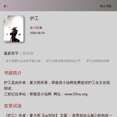
加入书架
护工
夏大雨
/著
2026-06-03
最新章节：
第68章
护工需要什么证件才能上岗
护工月薪近两万保安仅六千
护工合同协议书样
本
护工培训教程全集
护工的特殊待遇2
护工证查询
护工保姆
护工
书籍简介
一天多少钱
护工证怎么考取 需要什么条件
护工多少钱一天
护工证在哪里
护工是由作者：夏大雨所著，翠微居小说网免费提供护工全文在线
办理考取
护工证怎么办理
护工的特殊待遇4
累不累
护工培训班在哪里
阅读。
报名学费是多少
护工将失智老人遗弃在户外帐篷
护工24小时陪护价格一览
三秒记住本站：翠微居小说网 网址：www.03xs.org
表
护工乱象引担忧
护工证
护工证怎么考取 需要多少钱
护工好干
首章试读
吗
护工证多少钱
护工24小时陪护 收费
护工证考试题库
护工多少钱一
个月
护工证在哪里考才是正规的
护工和护理员有什么区别
护工平台 医院
《护工》作者：夏大雨【cp完结】 文案： 直男就这么被心机狗攻一