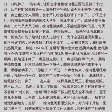
口一口吃掉了 一场车祸，让私企小老板徐向北在医院里躺了个把
陪护
护工是干什么活的
护工证在哪里办理多少钱
护工证查询官网
护工
月，从年轻时候就孤身一人出来打拼的他到如今三十来岁也没成
证怎么考
护工去哪里找
护工证和养老护理证有什么区别
护工证怎么查
家，身边也没个人照顾，发小严礼给他花钱请了个护工。 护工是个
询
护工费保险公司怎么赔
护工的工作内容和范围是什么
护工哪里找
护
利用假期出来做兼职的体校大学生，游泳专业，个儿高腿长倒三角
身材，力气又大又心细，徐向北躺病床上不能动那段时间里，每天
工两个月偷走40多万
护工照顾老人
护工24小时陪护
护工证在哪里办
都被摆弄得舒适妥帖井井有条。 但是后来…… 后来的徐向北很后
理
护工费标准多少钱一天
悔，伺候完出院了给钱打发人走就行了，为什么还要雇回家里去，
这下可好了吧，给再多钱也打发不掉了…… 心机狼狗攻，和他眼里
的熟男天菜。 标签：he 年下 直掰弯 男大忠犬攻 熟男精英受 攻很执
着很会钓 受脾气不怎么样但心软 第1章 第一眼 徐向北意识回笼的一
瞬间，眼睛还未睁开，嘴里就先发出了一声虚弱的“嘶”气声。 脑袋
里钝痛袭来，他本能地想动一下身子，却感觉胳膊腿仿佛有千斤
重，哪哪都动不了。 “你醒了？” 耳边一个声音传来，徐向北缓缓睁
开眼，视线一点一点，聚焦在了面前一张陌生的脸上。 眼珠好黑，
睫毛挺长的，鼻子…… 这人谁……模样儿倒是周正，看着挺顺眼。
但不认识…… 徐向北又闭上了眼睛。 “你感觉怎么样？有没有哪里
不舒服？”对方问。 “舒服”两个字眼下跟自己是完全不挨着了，至于
哪儿不舒服……全部，从头皮到脚底，从汗毛到骨头缝儿，所有能
感觉到的地方，全部…… 徐向北闭着眼没吭声，对方等了片刻，见
状也没再问，只窸窸窣窣不知弄了点什么东西，轻轻抹在了他的嘴