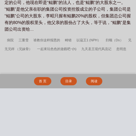
定的公司，他现在即是“鲲鹏”的法人，也是“鲲鹏”的大股东之一。
“鲲鹏”是他父亲在职的集团公司投资控股成立的子公司，集团公司是
“鲲鹏”公司的大股东，李昭只握有鲲鹏20%的股权，但集团总公司握
有的80%的股权里头，他父亲的股份占了大头，等于说，“鲲鹏”是集
团公司出资给...
病院
三重雪
谁教你这样报恩的
畸错
以寇王1 (NPH）
归顺（Ds）
兄
无兄样 （兄妹骨）
一起來玩色色的遊戲吧~(h)
九天圣王现代风流记
忽明忽
灭
恶A玩了高冷E后反被惩罚
娇妻决定离婚了
之死靡他
程儿
捡猫
情欲
难抑
那年雪后，枯木迎暖春（重生，古言，1v1，H，sc）
请你，溺爱我
我老
婆呢
游戏主播峡谷绝赞恋爱中
把死对头大小姐绑起来法 (futa西幻BDSM)
请你
首 页
目录
阅读
们接受np（nph）
拥有金手指后她开始为所欲为（nph）
炮灰也能给男主戴绿帽
吗(NP)
【快穿】我什么都可以
【NP】穿进po文当路人
洛伦兹力[1v2]
玫瑰
权杖
张武特佳(1v2)
被雌雄同体的世界爆炒了（玄幻nph）
搜 索