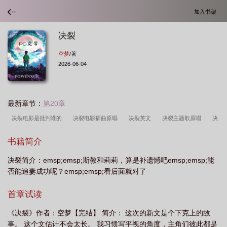
加入书架
决裂
空梦
/著
2026-06-04
最新章节：
第20章
决裂电影是批判谁的
决裂电影插曲原唱
决裂英文
决裂主题歌原唱
决
裂电影完整版播放
决裂图片伤感
决裂插曲
决裂演员表全部名单
电影决
书籍简介
裂
决裂和绝交的区别
决裂的反义词
决裂的句子
决裂电影主题曲
决
决裂简介：emsp;emsp;斯教和莉莉，算是补遗憾吧emsp;emsp;能
裂之后
决裂的成语
决裂书怎么写
决裂之后我凭一叶舟坐拥亿资短剧
决
否能追妻成功呢？emsp;emsp;看后面就对了
裂 电影
决裂短剧
决裂电影是哪一年拍的
决裂的友谊
决裂三诰
决
裂电影完整版
我凭一叶舟坐拥亿资
决裂的拼音
决裂电影演员表
决裂还
首章试读
是绝裂
决裂的英文
决裂的反义词是什么
决裂之后我凭一叶舟坐拥亿
《决裂》作者：空梦【完结】 简介： 这次的新文是个下克上的故
资
决裂的近义词
决裂图片
决裂是什么意思
决裂阡陌
决裂梁
事。 这个文估计不会太长。 我习惯写平视的角度，主角们彼此都是