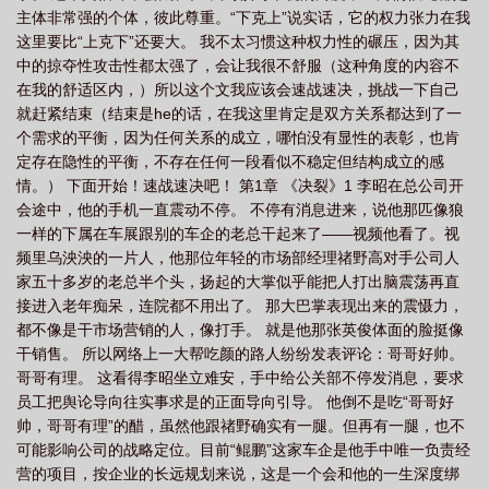
主体非常强的个体，彼此尊重。“下克上”说实话，它的权力张力在我
山
决裂1975
决裂电影完整版免费观看
这里要比“上克下”还要大。 我不太习惯这种权力性的碾压，因为其
中的掠夺性攻击性都太强了，会让我很不舒服（这种角度的内容不
在我的舒适区内，）所以这个文我应该会速战速决，挑战一下自己
就赶紧结束（结束是he的话，在我这里肯定是双方关系都达到了一
个需求的平衡，因为任何关系的成立，哪怕没有显性的表彰，也肯
定存在隐性的平衡，不存在任何一段看似不稳定但结构成立的感
情。） 下面开始！速战速决吧！ 第1章 《决裂》1 李昭在总公司开
会途中，他的手机一直震动不停。 不停有消息进来，说他那匹像狼
一样的下属在车展跟别的车企的老总干起来了——视频他看了。视
频里乌泱泱的一片人，他那位年轻的市场部经理禇野高对手公司人
家五十多岁的老总半个头，扬起的大掌似乎能把人打出脑震荡再直
接进入老年痴呆，连院都不用出了。 那大巴掌表现出来的震慑力，
都不像是干市场营销的人，像打手。 就是他那张英俊体面的脸挺像
干销售。 所以网络上一大帮吃颜的路人纷纷发表评论：哥哥好帅。
哥哥有理。 这看得李昭坐立难安，手中给公关部不停发消息，要求
员工把舆论导向往实事求是的正面导向引导。 他倒不是吃“哥哥好
帅，哥哥有理”的醋，虽然他跟禇野确实有一腿。但再有一腿，也不
可能影响公司的战略定位。目前“鲲鹏”这家车企是他手中唯一负责经
营的项目，按企业的长远规划来说，这是一个会和他的一生深度绑