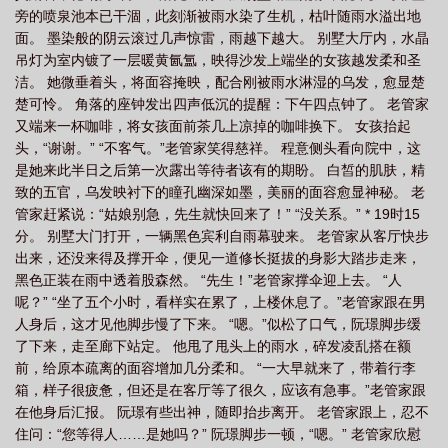
旁的喷泉池本已干涸，此刻渐被雨水染了生机，枯叶随雨水溢出地
过度秦阿玉全文免费阅读正版
太过温柔会怎么样
温柔过头
温柔过度会导致
面。 墨染般的阴云滚过几声惊雷，雨越下越大。 别墅大厅内，水晶
什么
温柔多了会怎么样啊?
太过温柔的女生是不是不好
吊灯为室内镀了一层暖黄氤氲，映得沙发上端坐的女孩越发柔和圣
洁。 她微垂着头，将面容掩映，配合刚被雨水淋湿的乌发，愈显楚
楚可怜。 角落的座钟发出四声低沉的提醒：下午四点钟了。 老管家
又端来一杯咖啡，将女孩面前茶几上凉掉的咖啡换下。 女孩抬起
头，“谢谢。” “不客气。”老管家笑得慈祥。 程意侧头看向院中，这
是她来此半日之后第一次露出等待者该有的期盼。 白皙的肌肤，精
致的五官，乌发映衬下的瞳孔幽深如墨，美丽的面容愈显神秘。 老
管家赶紧说：“姑娘别急，先生就快回来了！” “没关系。” * 19时15
分。 别墅大门打开，一辆黑色宾利自雨幕驶来。 老管家从客厅快步
出来，还没来得及撑开伞，便见一道修长挺拔的身影大踏步走来，
黑色正装在雨中透着股森然。 “先生！”老管家撑伞迎上去。 “人
呢？” “坐了五个小时，看样实在累了，上楼休息了。”老管家跟在男
人身后，这才见他脚步慢了下来。 “嗯。”似松了口气，阮璟脚步缓
了下来，走至廊下站定。 他甩了甩头上的雨水，碎发凌乱搭在额
前，给原本疏离的面容增加几分柔和。 “一大早就来了，带着行李
箱，样子很疲惫，但还是在客厅等了很久，应该有急事。”老管家跟
在他身后汇报。 阮璟有些出神，随即抬步离开。 老管家跟上，忍不
住问：“您等得人……是她吗？” 阮璟脚步一顿，“嗯。” 老管家欣慰