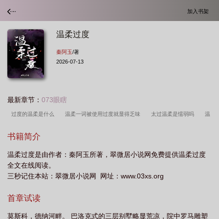
加入书架
温柔过度
秦阿玉
/著
2026-07-13
最新章节：
073眼瞎
过度的温柔是什么
温柔一词被使用过度就显得乏味
太过温柔是懦弱吗
温
柔过度 作者秦阿玉
太温柔会怎么样
温柔过度 秦阿玉
温柔过头是什么意
书籍简介
思
过于温柔的人会强大吗
太温柔了怎么办
温柔过度如何调整
温柔过度
温柔过度是由作者：秦阿玉所著，翠微居小说网免费提供温柔过度
全文阅读
过分的温柔也是一种软弱
温柔过境
温柔过度就是软弱
温柔过
全文在线阅读。
度 秦阿玉免费阅读最新章节
温柔过度by秦阿玉结局
温柔过度by秦阿玉
三秒记住本站：翠微居小说网 网址：www.03xs.org
txt
温柔过度by秦阿玉免费阅读全文
温柔过度by秦阿玉百度
温柔过度by秦
首章试读
阿玉
过于温柔什么意思
温柔过度秦阿玉全文免费阅读正
过度温柔动
漫
温柔过度应该叫什么贬义成语
温柔过度 秦阿玉最新章节更新列表
温柔
莫斯科，德纳河畔。 巴洛克式的三层别墅略显荒凉，院中罗马雕塑