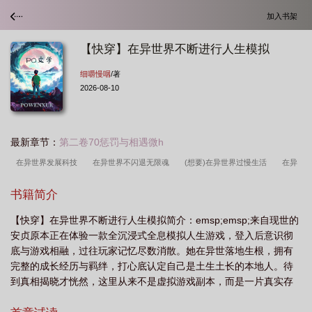
加入书架
【快穿】在异世界不断进行人生模拟
细嚼慢咽
/著
2026-08-10
最新章节：
第二卷70惩罚与相遇微h
在异世界发展科技
在异世界不闪退无限魂
(想要)在异世界过慢生活
在异
世界也要怀孕无修改最新章节
在异世界的生活
在异世界不断成长的我
在异
书籍简介
世界生存
在异世界做现充繁星汉化
在异世界享受慢活轻文库
在异世界不失
【快穿】在异世界不断进行人生模拟简介：emsp;emsp;来自现世的
败的一百种方法
在异世界经营中华餐厅爆火笔趣
异世界慢生活
快穿之我在
安贞原本正在体验一款全沉浸式全息模拟人生游戏，登入后意识彻
异世界
在异世界享受慢活(愿望)轻
在异世界wow
在异世界享受慢活
在
底与游戏相融，过往玩家记忆尽数消散。她在异世落地生根，拥有
异世界做现充攻略
在异世界与人外的快乐生活
在异世界到处怀孕是否搞错
完整的成长经历与羁绊，打心底认定自己是土生土长的本地人。待
到真相揭晓才恍然，这里从来不是虚拟游戏副本，而是一片真实存
了
在异世界享受慢生活
在异世界也能
在异世界讨生活全文阅读
在异世
在的异世界。
界过慢生活百科
在异世界过上充满
在在异世界
在异世界过慢生活
在异