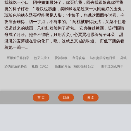
我就吃一小口，阿桃姐姐最好了，你买给我，回去我跟娘说你帮我
挑的料子好看！” 老汉也凑趣，笑眯眯地递过来一只刚画好的玉兔，
琥珀色的糖衣透亮得能照见人影：“小娘子，您瞧这囡囡多讨喜。今
夜庙会难得，切一丁点，不碍事的。” 阿桃被磨得没法，又架不住老
汉递过来的糖画，只好红着脸掏了荷包。 安贞接过糖画，笑得眼睛
弯成了月牙。她舍不得咬，只用舌尖小心翼翼地舔着兔子耳朵，甜
滋滋的麦芽糖在舌尖化开，嗯，这就是京城的味道。 而低下脑袋看
着她一蹦一...
巨根仙子修仙录
他又失控了
爱神降临
良母攻略
与仙妻的绿色日常
县城
婚约背后的胁迫
礼物（1V1）
偷来的月光（校园强制 1v1）
没干过怎么叫干
妈
猎艳都市
葡萄藤(bg骨)
礼物
指挥官的纯爱日常
教师美母和我被校霸
调教成妓女
他又失控了（1v1纯爱）
艳情（阴湿女鬼爱上我）
偷来的月光
我开的真不是成人深夜食堂
都市猎香花传（花都收美传）
他不是人(1v1 人外)
首 页
目录
阅读
把死对头大小姐绑起来法 (futa西幻BDSM)
请你们接受np（nph）
拥有金手指后
她开始为所欲为（nph）
炮灰也能给男主戴绿帽吗(NP)
【快穿】我什么都可以
【NP】穿进po文当路人
洛伦兹力[1v2]
玫瑰权杖
张武特佳(1v2)
被雌雄同
搜 索
体的世界爆炒了（玄幻nph）