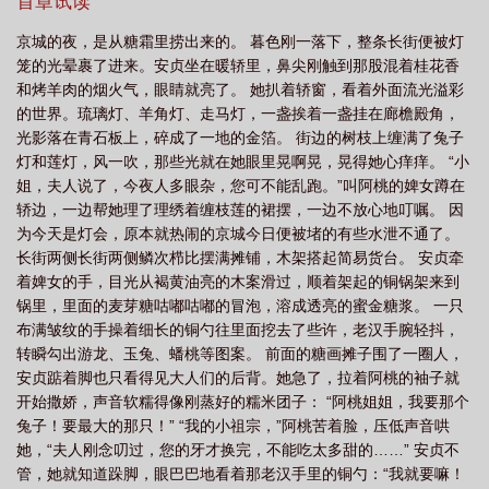
首章试读
世界当
在异世界做现充
在异世界里生活
在异世界开
京城的夜，是从糖霜里捞出来的。 暮色刚一落下，整条长街便被灯
笼的光晕裹了进来。安贞坐在暖轿里，鼻尖刚触到那股混着桂花香
和烤羊肉的烟火气，眼睛就亮了。 她扒着轿窗，看着外面流光溢彩
的世界。琉璃灯、羊角灯、走马灯，一盏挨着一盏挂在廊檐殿角，
光影落在青石板上，碎成了一地的金箔。 街边的树枝上缠满了兔子
灯和莲灯，风一吹，那些光就在她眼里晃啊晃，晃得她心痒痒。 “小
姐，夫人说了，今夜人多眼杂，您可不能乱跑。”叫阿桃的婢女蹲在
轿边，一边帮她理了理绣着缠枝莲的裙摆，一边不放心地叮嘱。 因
为今天是灯会，原本就热闹的京城今日便被堵的有些水泄不通了。
长街两侧长街两侧鳞次栉比摆满摊铺，木架搭起简易货台。 安贞牵
着婢女的手，目光从褐黄油亮的木案滑过，顺着架起的铜锅架来到
锅里，里面的麦芽糖咕嘟咕嘟的冒泡，溶成透亮的蜜金糖浆。 一只
布满皱纹的手操着细长的铜勺往里面挖去了些许，老汉手腕轻抖，
转瞬勾出游龙、玉兔、蟠桃等图案。 前面的糖画摊子围了一圈人，
安贞踮着脚也只看得见大人们的后背。她急了，拉着阿桃的袖子就
开始撒娇，声音软糯得像刚蒸好的糯米团子： “阿桃姐姐，我要那个
兔子！要最大的那只！” “我的小祖宗，”阿桃苦着脸，压低声音哄
她，“夫人刚念叨过，您的牙才换完，不能吃太多甜的……” 安贞不
管，她就知道跺脚，眼巴巴地看着那老汉手里的铜勺：“我就要嘛！