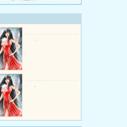
...
...