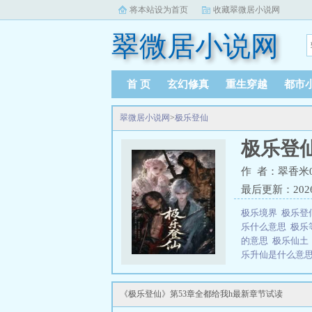
将本站设为首页
收藏翠微居小说网
翠微居小说网
首 页
玄幻修真
重生穿越
都市
翠微居小说网
>
极乐登仙
极乐登
作 者：翠香米0
最后更新：2026-0
极乐境界
极乐登
乐什么意思
极乐
的意思
极乐仙
乐升仙是什么意
乐是什么意思
登
瑾
极乐登仙的隐
《极乐登仙》第53章全都给我h最新章节试读
世界图片
极乐登
读。