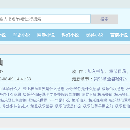
搜索
小说
军史小说
网游小说
科幻小说
灵异小说
言情小说
仙
7
动 作：
加入书架
、
章节目录
8-09 14:41:53
最新章节：
第53章全都给我h
仙比喻什么人
登上极乐世界是什么意思
极乐等你是什么意思
极乐仙境意思
等你什么意思
极乐登仙by翠全文免费阅读笔趣阁
黄粱不醒 极乐登仙
极乐登
土
极乐登仙笔趣阁
登极乐世界下一句是什么
极乐仙人
极乐峰在哪
极乐登仙翠
思
修炼多从苦处来
荣登极乐世界
极乐仙境是什么
极乐仙尊早期玄幻
极乐登
极乐世界
同登极乐国
极乐灯图片
极乐仙境
登极乐世界前一句是什么
极乐登
喻和寓意
极乐登仙苏瑾
极乐登仙苏瑾免费阅读
极乐殿是什么地方
极乐登仙全
仙苏瑾笔趣阁最新章节
仙逝登极乐
极乐登仙是由作者：翠香米07所著，翠微