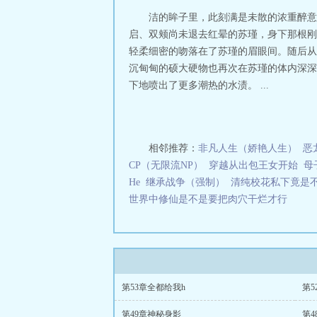
三秒记住本站：翠微
洁的眸子里，此刻满是未散的浓重醉意
启、双颊尚未退去红晕的苏瑾，身下那根刚刚宣
轻柔细密的吻落在了苏瑾的眉眼间。随后从
沉甸甸的硕大硬物也再次在苏瑾的体内深深
下地喷出了更多潮热的水渍。 ...
相邻推荐：
非凡人生（娇艳人生）
恶
CP（无限流NP）
穿越从出包王女开始
母
He
继承战争（强制）
清纯校花私下竟是
世界中修仙是不是要把肉穴干烂才行
第53章全都给我h
第5
第49章神秘身影
第4