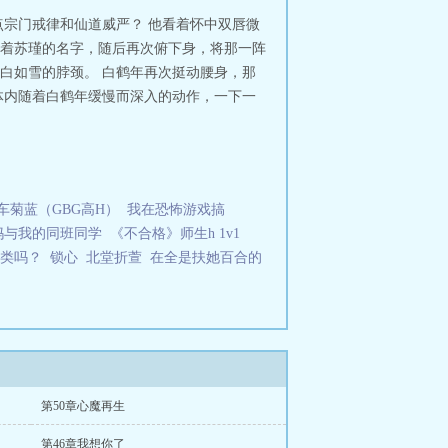
宗门戒律和仙道威严？ 他看着怀中双唇微
声呢喃着苏瑾的名字，随后再次俯下身，将那一阵
白如雪的脖颈。 白鹤年再次挺动腰身，那
体内随着白鹤年缓慢而深入的动作，一下一
车菊蓝（GBG高H）
我在恐怖游戏搞
妈与我的同班同学
《不合格》师生h 1v1
类吗？
锁心
北堂折萱
在全是扶她百合的
第50章心魔再生
第46章我想你了