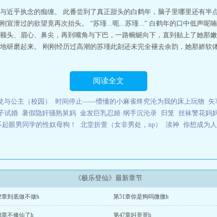
居小说网 网址：www.03xs.org极乐登仙
与近乎执念的痴缠。 此番尝到了真正甜头的白鹤年，脑子里哪里还有半点
泄过的欲望竟再次抬头。 “苏瑾...呃...苏瑾...” 白鹤年的口中低
额头、眉心、鼻尖，再到嘴角与下巴，一路蜿蜒向下，直到贴上了她那嫩
地研磨起来。 刚刚经历过高潮的苏瑾此刻还未完全褪去余韵，她那娇软
阅读全文
龙与公主（校园）
时间停止——懵懂的小麻雀终究沦为我的床上玩物
矢
子试婚
暑假隐奸骚熟舅妈
金发巨乳忍姬·纲手沉沦录
归笼
丝袜警花妈
不起眼男同学的性奴母狗！
北堂折萱（女非男处，np）
渎神
你想成为人
《极乐登仙》最新章节
2章到底做不做h
第51章你是狗吗微微h
8章不修仙了h
第47章叫哥哥h