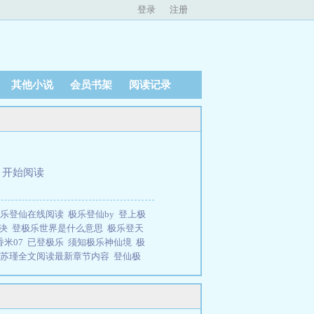
登录
注册
其他小说
会员书架
阅读记录
、
开始阅读
极乐登仙在线阅读
极乐登仙by
登上极
仙决
登极乐世界是什么意思
极乐登天
香米07
已登极乐
须知极乐神仙境
极
仙苏瑾全文阅读最新章节内容
登仙极
仙什么意思
极乐仙班
极乐登仙by苏
文免费阅读_翠香米07_83网
登极乐
居小说网免费提供极乐登仙全文在线阅