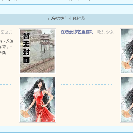
已完结热门小说推荐
碧空玄月
在恋爱综艺里搞对
吃甜少女
象【1V1甜H】
转世投胎
...
破碎，自
...
...