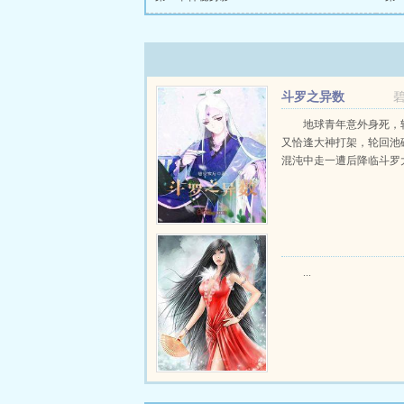
斗罗之异数
地球青年意外身死，
又恰逢大神打架，轮回池
混沌中走一遭后降临斗罗大陆
...