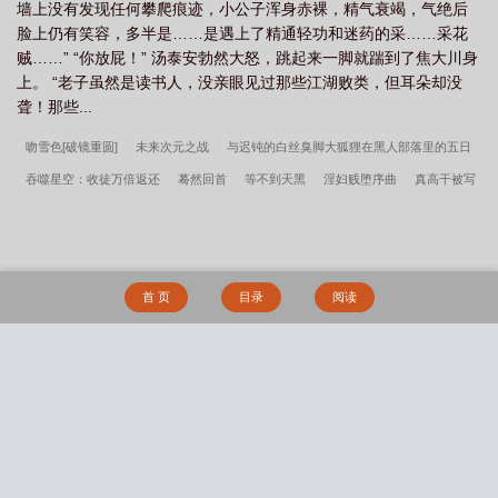
墙上没有发现任何攀爬痕迹，小公子浑身赤裸，精气衰竭，气绝后
脸上仍有笑容，多半是……是遇上了精通轻功和迷药的采……采花
贼……” “你放屁！” 汤泰安勃然大怒，跳起来一脚就踹到了焦大川身
上。 “老子虽然是读书人，没亲眼见过那些江湖败类，但耳朵却没
聋！那些...
吻雪色[破镜重圆]
未来次元之战
与迟钝的白丝臭脚大狐狸在黑人部落里的五日
吞噬星空：收徒万倍返还
蓦然回首
等不到天黑
淫妇贱堕序曲
真高干被写
进高干文以后
佳雨知时节(np)
儿媳越界情事
陛下，您的绿冕真耀眼
等不到
天黑（年下1V1）
逆风的蔷薇
重生哥布林
儿媳妇不孕，妈妈给儿子代孕
现
代小山神
女教师的秘密
真高干被写进高干文以后（纯百）
老祖宗竟是我儿
首 页
目录
阅读
子
被阴湿继子缠上了
《禁止发情：色女宿主竟是系统克星》
被逼从良
（1v2）
张武特佳(1v2)
嗜好（校园 np）
惹人慊的女同学
放过我（nph暗
黑）
渴他（剧情向1v1）
军校生的玩物（暗黑NPH）
春水误（姐弟骨科）
搜 索
邻家姐姐的禁忌补习【年下1v1】