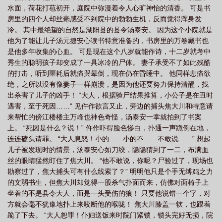
水面，荷花打苞初开，庭院中弥漫着令人心旷神怡的清香。 可是书
房里的四个人却丝毫感受不到院中的勃勃生机，反而觉得浑身发
冷。 其中最绝望的自然是湖阳县的县令汤泰安。 因为这个小院就是
他为了能让儿子汤元捷安心读书特意准备的，书房里的万卷藏书也
是他多年收集的心血。 可是现在这个八岁就能作诗，十二岁就考中
秀生的聪明孩子却变成了一具冰冷的尸体。 妻子承受不了如此残酷
的打击，听到噩耗后就痛哭晕倒，现在仍在昏睡中。 他同样悲痛欲
绝，之所以没有像妻子一样崩溃，是因为他还要努力保持清醒，找
出杀害了儿子的凶手！ “大人，根据验尸结果推算，小公子是在丑时
遇害，至于死因……” 见仵作欲言又止，旁边的捕头焦大川和特意请
来帮忙的傍江楼楼主万峰也神色奇怪，汤泰安一掌就拍到了书案
上。 “死因是什么？说！” 仵作吓得脸色惨白，扑通一声跪倒在地，
连连磕头请罪。 “大人息怒！小的……小的不……不敢说……” 想起
儿子被发现时的情景，汤泰安心如刀绞，隐隐猜到了一二，布满血
丝的眼睛猛然盯住了焦大川。 “他不敢说，你呢？尸验过了，现场也
勘察过了，焦大捕头可有什么线索了？” 明明他只是个手无缚鸡之力
的文弱书生，但焦大川却觉得一股杀气扑面而来，仿佛对面椅子上
坐着的不是县令大人，而是一头受伤的狼！ 只要他说错一个字，对
方就会毫不犹豫地扑上来咬断他的喉咙！ 焦大川膝盖一软，也跟着
跪了下去。 “大人恕罪！仆妇送饭来时院门紧锁，锁头完好无损，院