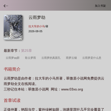
加入书架
云雨梦劫
拉大车的小马
/著
2026-08-05
最新章节：
第25章
云雨梦qq群
歌云梦雨
云雨梦的真面孔
雨梦云烟
云雨梦是什么意
思
云雨梦劫 贴吧
云雨梦广场舞_视频在线观看
云雨梦广场舞的真实名叫什
书籍简介
么
雨梦云烟是什么意思
雨梦云烟什么意思
dance云雨梦
云雨梦室
云雨梦劫是由作者：拉大车的小马所著，翠微居小说网免费提供云
外
雨晴云梦是什么意思
雨梦劫全文在线阅读。
三秒记住本站：翠微居小说网 网址：www.03xs.org
首章试读
正值仲夏，艳阳当空，窗外绿树如荫，池塘里莲叶几乎完全覆盖了