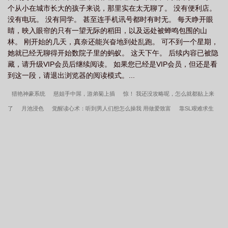
个从小在城市长大的孩子来说，那里实在太无聊了。 没有便利店。
没有电玩。 没有同学。 甚至连手机讯号都时有时无。 每天睁开眼
睛，映入眼帘的只有一望无际的稻田，以及远处被蝉鸣包围的山
林。 刚开始的几天，真奈还能兴奋地到处乱跑。 可不到一个星期，
她就已经无聊得开始数院子里的蚂蚁。 这天下午。 后续内容已被隐
藏，请升级VIP会员后继续阅读。 如果您已经是VIP会员，但还是看
到这一段，请退出浏览器的阅读模式。...
猎艳神豪系统
慈姐手中屌，游弟菊上插
惊！ 我还没攻略呢，怎么就都贴上来
了
月池浸色
觉醒读心术：听到男人们想怎么操我 用做爱致富
靠SL艰难求生
夜日梦
师尊失去修为后，病娇徒弟强制爱
隔壁宅男哥哥
慌心假期 IF：雨季
未完
世上没有后悔药
今夜有鬼，不宜约会
表姐一家人的肉体征服
螟孕
被她影响的生命
对他为所欲为
光影沉溺
六朝录（一）天下之势
艳情
柯
南：开局力挺小兰
可行性试验（普女万人迷，NPH）
青梅竹马观察手帐(1v1)
白骑士守则（NP）
被雌雄同体的世界爆炒了（玄幻nph）
男狐狸精是在勾引我
吗（仙侠1V1）
Let go (1v1)
人不弱智时（1v1，兄妹）
小风筝（校园1v1）
静音键与扩音器
[父女]酩酊