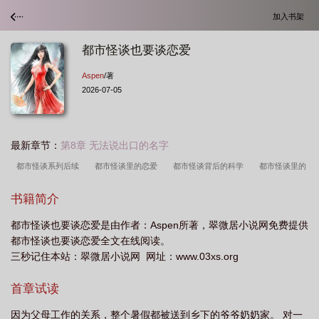
加入书架
都市怪谈也要谈恋爱
Aspen
/著
2026-07-05
最新章节：
第8章 无法说出口的名字
都市怪谈系列后续
都市怪谈里的恋爱
都市怪谈背后的科学
都市怪谈里的
怪物
都市怪谈好看吗
都市怪谈系列动画
都市怪谈啥意思
都市怪谈里谈
书籍简介
恋爱[快穿
都市怪谈讲了什么
都市怪谈 番剧
都市怪谈讲的什么内容
都
都市怪谈也要谈恋爱是由作者：Aspen所著，翠微居小说网免费提供
市怪谈动画
都市怪谈知乎
都市怪谈 既视感
都市怪谈设定
都市怪谈有
都市怪谈也要谈恋爱全文在线阅读。
什么
都市怪谈症
都市怪谈主受
都市怪谈里谈恋爱快穿
都市怪谈游
三秒记住本站：翠微居小说网 网址：www.03xs.org
戏
都市怪谈谈恋爱
都市怪谈的故事
讲都市怪谈的漫画
都市怪谈恋爱快
首章试读
穿
都市怪谈角色大全
都市怪谈里谈恋爱by小生不知
都市怪谈讲解
番
剧都市怪谈
因为父母工作的关系，整个暑假都被送到乡下的爷爷奶奶家。 对一