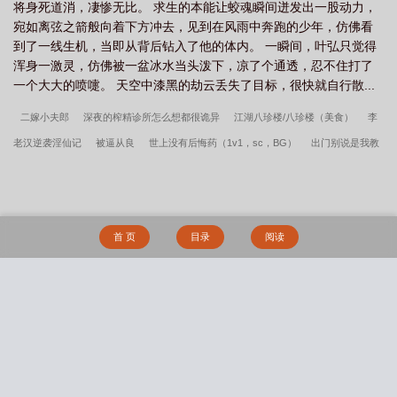
将身死道消，凄惨无比。 求生的本能让蛟魂瞬间迸发出一股动力，
宛如离弦之箭般向着下方冲去，见到在风雨中奔跑的少年，仿佛看
到了一线生机，当即从背后钻入了他的体内。 一瞬间，叶弘只觉得
浑身一激灵，仿佛被一盆冰水当头泼下，凉了个通透，忍不住打了
一个大大的喷嚏。 天空中漆黑的劫云丢失了目标，很快就自行散...
二嫁小夫郎
深夜的榨精诊所怎么想都很诡异
江湖八珍楼/八珍楼（美食）
李
老汉逆袭淫仙记
被逼从良
世上没有后悔药（1v1，sc，BG）
出门别说是我教
的
爱无能
警花姐妹的自愿献身堕落
咸鱼妾室的自我修养/王府侍妾的苟命日
常
两人契约下的青春
爱无能（渣男贱女ntr）
七年老婆变形记
我亲手把妻子
送给肥宅
从宝可梦开始淫乱万界
我的NPC都是真古人
昨日书
我那爱上绿文
首 页
目录
阅读
的娇妻
我的妹妹是偶像【完美修改版】
職場背德：前輩的危險佔有
《禁止发
情：色女宿主竟是系统克星》
被逼从良（1v2）
张武特佳(1v2)
嗜好（校园
np）
惹人慊的女同学
放过我（nph暗黑）
渴他（剧情向1v1）
军校生的玩
搜 索
物（暗黑NPH）
春水误（姐弟骨科）
邻家姐姐的禁忌补习【年下1v1】