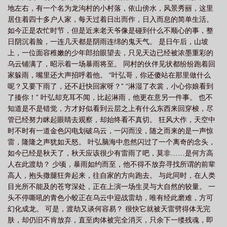
地左右，有一个名为龙沟村的小村落，依山傍水，风景秀丽，这里
居住着四十多户人家，每天过着日出而作，日入而息的简单生活。
如今正是农忙时节，但是近来老天爷像是碰到什么不顺心的事，整
日阴沉着脸，一连几天都是阴雨连绵的鬼天气。 是日午后，山坡
上，一位面容稚嫩的少年郎抬眼望去，只见天边已经被浓墨重彩的
乌云铺满了，昭示着一场暴雨将至。 同村的伙伴见状都纷纷跑着回
家躲雨，嘴里还大声招呼着他。 “叶弘哥，你还傻站在那里做什么
呢？又要下雨了，还不赶快回家呀？” “淋湿了衣裳，小心你娘看到
了揍你！” 叶弘却充耳不闻，比起淋雨，他更在意另一件事。 也不
知道是不是错觉，方才好似看到云层之上有什么东西来回穿梭，尽
管已经努力眯起眼睛去观察，却始终看不真切。 狂风大作，天空中
时不时有一道金色闪电划破乌云，一闪而没，随之而来的是一声惊
雷，隆隆之声犹如天怒。 叶弘脑海中忽然闪过了一个离奇的念头，
如今已经是秋天了，秋天应该很少有雷雨了吧，莫非……是何方高
人在此渡劫？ 少顷，暴雨如约而至，他不得不放弃寻找所谓的前辈
高人，抱头撒腿狂奔起来，往自家的方向跑去。 与此同时，在人类
目光所不能及的苍穹深处，正在上演一场生灵与大自然的较量。 一
头不停嘶吼的青色小蛟正在乌云中迎战雷劫，唯有经此磨难，方可
幻化成龙。 可是，渡劫又谈何容易？ 很快它就被天雷劈得体无完
肤，却仍旧不肯放弃，直至肉体被完全消灭，只余下一缕残魂，即