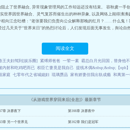
功阻止了世界融合, 异常现象管理局的工作却远还没有结束。 容秋虞一手
世界因世界融合、灵气复苏而催生出的种种异象, 以及网络上闹得沸沸扬扬
专程向江念吐槽：“老张要我们负责向公众解释那晚的红月？……什么鬼！我
在经过几天关于“世界末日”的热烈讨论后，人们发现后面无事发生，舆论自
阅读全文
卷王夫妇驾到[娱乐圈]
紧缚师爸爸
一荤一素
霸总白月光回国，替身他不
被内射和吃鸡吧而已
权臣亡妻竟是我自己
提线木偶&nbsp;&nbsp;【nph
组家庭
七零年代之省城媳妇
琉璃赝品
家有娇妻但我出轨成瘾
和离第一
《从游戏世界穿回来后[全息]》最新章节
67章 决赛夜下
第166章 决赛夜中
63章 另一个世界见
第162章 我们是冠军