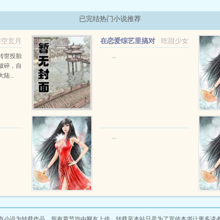
已完结热门小说推荐
碧空玄月
在恋爱综艺里搞对
吃甜少女
象【1V1甜H】
转世投胎
...
破碎，自
...
...
有小说为转载作品，所有章节均由网友上传，转载至本站只是为了宣传本书让更多读