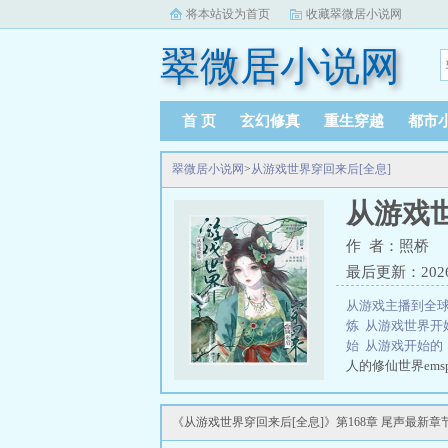
将本站设为首页
收藏翠微居小说网
翠微居小说网
首 页
玄幻修真
重生穿越
都市
翠微居小说网
>
从游戏世界穿回来后[全息]
从游戏世
作 者：照桥
最后更新：2026-0
从游戏主播到全
炼
从游戏世界开
始
从游戏开始
人的修仙世界ems
妹，毒舌刻薄的好
《从游戏世界穿回来后[全息]》第168章 尾声最新章