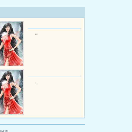
...
...
者欣赏。