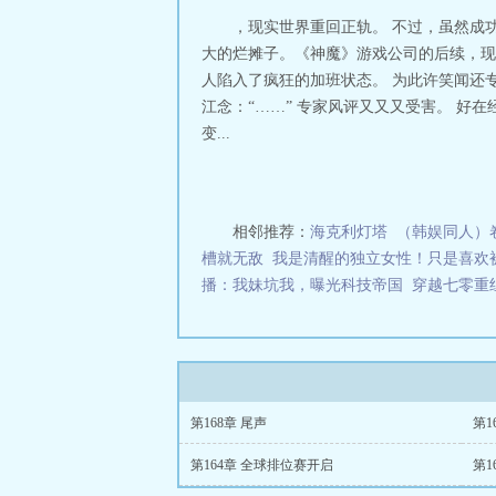
，现实世界重回正轨。 不过，虽然成
大的烂摊子。《神魔》游戏公司的后续，现实
人陷入了疯狂的加班状态。 为此许笑闻还
江念：“……” 专家风评又又又受害。 好
变...
相邻推荐：
海克利灯塔
（韩娱同人）
槽就无敌
我是清醒的独立女性！只是喜欢
播：我妹坑我，曝光科技帝国
穿越七零重
第168章 尾声
第1
第164章 全球排位赛开启
第1