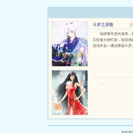
斗罗之异数
地球青年意外身死，
又恰逢大神打架，轮回池
混沌中走一遭后降临斗罗大陆
...
本站所