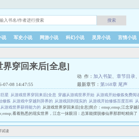
搜索
小说
军史小说
网游小说
科幻小说
灵异小说
言情小说
界穿回来后[全息]
动 作：
加入书架
、
章节目录
7-08 14:47:55
最新章节：
第168章 尾声
球巨星
从游戏世界穿回来后[全息
穿越从游戏世界开始
从游戏开始修炼免费阅
始修炼
从游戏中穿越到异界的
从游戏回到现实的
从游戏开始修炼百度百科
的
从游戏世界获得能力的
从游戏世界穿回来后[全息]简介：emsp;emsp;江念穿越
p;emsp;看着熟悉的现实世界，江念一抹眼泪：总算能摆脱修仙界那群蛇精病了！！
师弟，虚情假意的好师父……还有最后在登..从游戏世界穿回来后[全息]
节试读