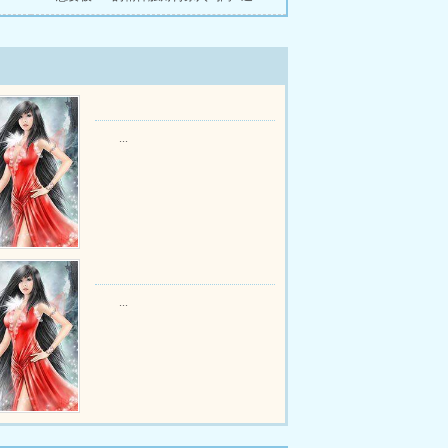
...
...