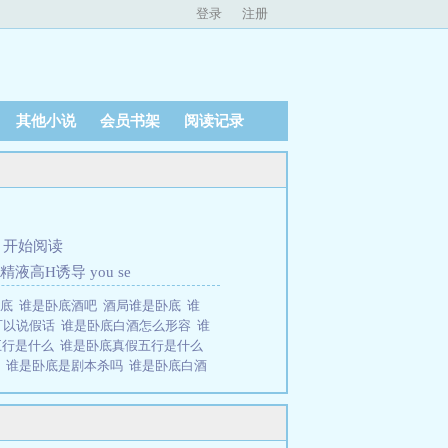
登录
注册
其他小说
会员书架
阅读记录
、
开始阅读
液高H诱导 you se
卧底
谁是卧底酒吧
酒局谁是卧底
谁
可以说假话
谁是卧底白酒怎么形容
谁
五行是什么
谁是卧底真假五行是什么
底
谁是卧底是剧本杀吗
谁是卧底白酒
卧底知乎
酒桌怎么玩谁是卧底
谁是
能说假话吗
谁是卧底酒怎么形容
谁
话
【公告】补写警校时期故事，因
阅读时没有连贯性这是因为我当初是