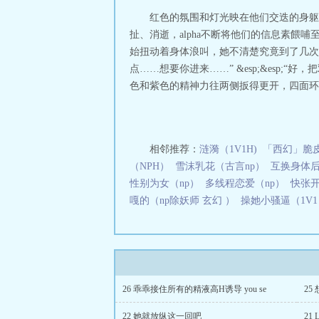
从警校...真酒假
红色的氛围和灯光映在他们交迭的身躯
扯、消逝，alpha不断将他们的信息素餵哺至o
始扭动着身体浪叫，她不清楚究竟到了几次
点……想要你进来……” &esp;&esp;
色和紫色的精神力往两侧扳得更开，四面环绕
相邻推荐：
涟漪（1V1H)
「西幻」脆
（NPH）
雪沫乳花（古言np）
互换身体后
性别为女（np）
多线程恋爱（np）
快张开
嘎的（np除妖师 玄幻 ）
操她小骚逼（1V1
26 乖乖接住所有的精液高H诱导 you se
25
22 她就放纵这一回吧
21 