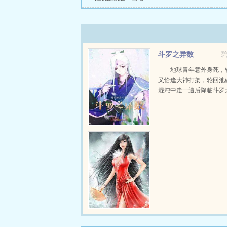
斗罗之异数
地球青年意外身死，
又恰逢大神打架，轮回池
混沌中走一遭后降临斗罗大陆
...