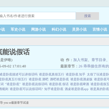
搜索
小说
军史小说
网游小说
科幻小说
灵异小说
言情小说
底能说假话
是伊唯)
动 作：
加入书架
、
章节目录
9-02 17:01:40
最新章节：
26 乖乖接住所有的精
谁是卧底描述可以讲假话吗
谁是卧底真假五行
谁是卧底 知乎
太假了玩谁是
是卧底真五行假五行
谁是卧底 酒吧
酒吧谁是卧底
谁是卧底酒桌版
谁是卧底
应词
“谁是卧底”
谁是卧底说假话吗
谁是卧底 假话
谁是卧底啤酒
谁是卧底假
酒规则
谁是卧底可以说假话吗?
知乎谁是卧底
酒桌谁是卧底app
谁是真的卧
谁是卧底app
谁是卧底假五行什么意思
谁是卧底假发
谁是卧底喝酒软件
谁是
卧底可以说假的吗
酒桌游戏谁是卧底
谁是卧底鸡尾酒怎么形容
谁是卧底规则
you se最新章节试读
对应的是什么
谁是卧底游戏规则能说假话吗
谁是卧底假正经
谁是卧底能说假
情会先停一下～我会写完后再一併调整顺序。后面的阅览的朋友们，可能会觉得