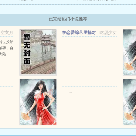
已完结热门小说推荐
碧空玄月
在恋爱综艺里搞对
吃甜少女
象【1V1甜H】
转世投胎
...
破碎，自
...
...