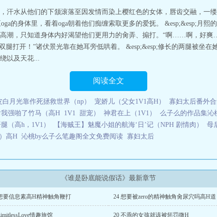
酒谁是卧底NPH名柯同人
，汗水从他们的下颔滚落至因发情而染上樱红色的女体，唇齿交融，一缕
ga的身体里，看着oga朝着他们痴缠索取更多的爱抚。 &esp;&esp;月
高潮，只知道身体内好渴望他们更用力的肏弄、搧打。“啊……啊，好爽……
“好，把双腿打开！”诸伏景光靠在她耳旁低哄着。 &esp;&esp;修长的两腿
以及天花...
阅读全文
皮白月光靠作死拯救世界（np）
宠娇儿（父女1V1高H）
寡妇太后番外合
我强啪了竹马（高H 1V1 甜宠）
神君在上（1V1）
么子么的作品集沁
腿（高h，1V1）
【海贼王】魅魔小姐的航海‘日’记（NPH 剧情肉）
母
）高H
沁桃by么子么笔趣阁全文免费阅读
寡妇太后
《谁是卧底能说假话》最新章节
 想要信息素高H精神触角鞭打
24 想要被zero的精神触角肏尿穴吗高H道
LimitlessLove情趣旅馆
20 不乖的女孩就该被惩罚微H