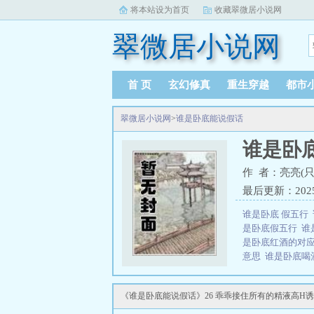
将本站设为首页
收藏翠微居小说网
翠微居小说网
首 页
玄幻修真
重生穿越
都市
翠微居小说网
>
谁是卧底能说假话
谁是卧
作 者：亮亮(只
最后更新：2025-0
谁是卧底 假五行
是卧底假五行
谁
是卧底红酒的对
意思
谁是卧底喝
对应词
酒桌游戏
卧底说假话
谁是
《谁是卧底能说假话》26 乖乖接住所有的精液高H诱导 
是卧底醉酒驾车
此，毕业后的剧