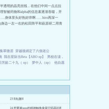
半透明的晶亮丝线，在他们中间一点点拉
熙的理智被药物和alpha的信息素逐渐吞噬，开
身体里头好热好痒啊……hiro再深一
被坐在她身边一左一右的松田阵平和萩原研二用青
集翠微居
穿越後綁定了六個老公
桃
我在星际当Beta【ABO np】
男校在读，
后芳龄二十九（ np）
梦中人（np）
他自愿
23 B丸微H
24 想要被zero的精神触角肏尿穴吗高H道