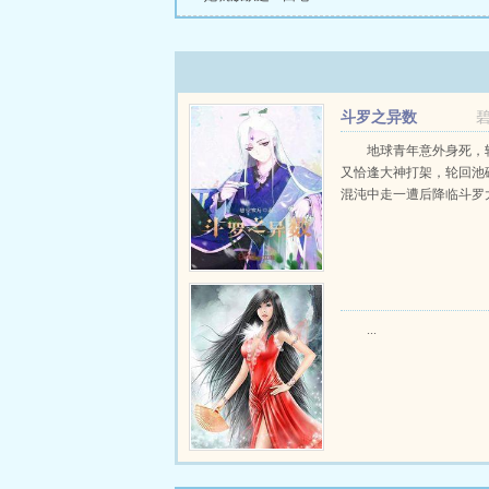
斗罗之异数
地球青年意外身死，
又恰逢大神打架，轮回池
混沌中走一遭后降临斗罗大陆
...