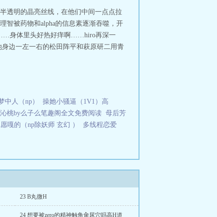
半透明的晶亮丝线，在他们中间一点点拉
熙的理智被药物和alpha的信息素逐渐吞噬，开
身体里头好热好痒啊……hiro再深一
被坐在她身边一左一右的松田阵平和萩原研二用青
梦中人（np）
操她小骚逼（1V1）高
沁桃by么子么笔趣阁全文免费阅读
母后芳
愿嘎的（np除妖师 玄幻 ）
多线程恋爱
23 B丸微H
24 想要被zero的精神触角肏尿穴吗高H道