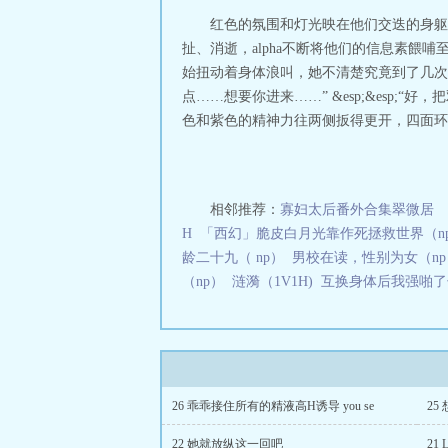
当初是从警校...
红色的氛围和灯光映在他们交迭的身躯
扯、消逝，alpha不断将他们的信息素餵哺至o
始扭动着身体浪叫，她不清楚究竟到了几次
点……想要你进来……” &esp;&esp;
色和紫色的精神力往两侧扳得更开，四面环绕
相邻推荐：
寡妇太后番外合集翠微居
H
「西幻」脆皮白月光靠作死拯救世界（n
龄二十九（ np）
男校在读，性别为女（np
（np）
涟漪（1V1H)
互换身体后我强啪了竹
26 乖乖接住所有的精液高H诱导 you se
25
22 她就放纵这一回吧
21 