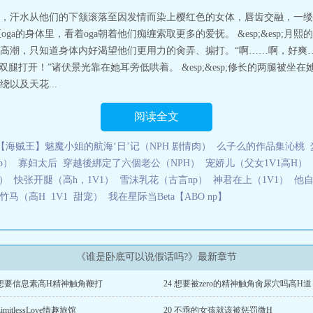
真酒假酒谁是卧底NPH名柯同人
，汗水从他们的下颔滚落至因发情而染上樱红色的女体，唇齿交融，一缕
ga的身体里，看着oga朝着他们痴缠索取更多的爱抚。 &esp;&esp;月
高潮，只知道身体内好渴望他们更用力的肏弄、搧打。“啊……啊，好爽……
“好，把双腿打开！”诸伏景光靠在她耳旁低哄着。 &esp;&esp;修长的两腿
以及天花...
阅读全文
【海贼王】魅魔小姐的航海‘日’记（NPH 剧情肉）
么子么的作品集沁桃
p）
寡妇太后
穿越後綁定了六個老公（NPH）
宠娇儿（父女1V1高H）
）
快张开腿（高h，1V1）
雪沫乳花（古言np）
神君在上（1V1）
他自
马（高H 1V1 甜宠）
我在星际当Beta【ABO np】
《谁是卧底可以说假话吗?》最新章节
 想要信息素高H精神触角鞭打
24 想要被zero的精神触角肏尿穴吗高H道
LimitlessLove情趣旅馆
20 不乖的女孩就该被惩罚微H