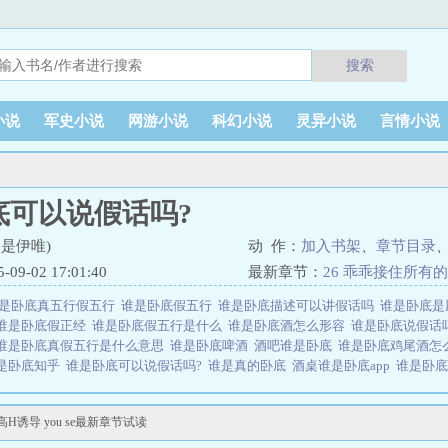
搜索
小说
军史小说
网游小说
科幻小说
灵异小说
言情小说
底可以说假话吗?
是伊唯)
动 作：
加入书架
、
章节目录
9-02 17:01:40
最新章节：
26 乖乖接住所有的精
是卧底真五行假五行
谁是卧底假五行
谁是卧底描述可以讲假话吗
谁是卧底
谁是卧底假正经
谁是卧底假五行是什么
谁是卧底酒怎么形容
谁是卧底说假话
谁是卧底真假五行是什么意思
谁是卧底啤酒
酒吧谁是卧底
谁是卧底鸡尾酒怎
是卧底知乎
谁是卧底可以说假话吗?
谁是真的卧底
酒桌谁是卧底app
谁是卧
是卧底
谁是卧底假五行什么意思
谁是卧底真假五行
谁是卧底 假话
谁是卧底
桌游戏谁是卧底
谁是卧底白酒怎么形容
谁是卧底喝酒软件
谁是卧底醉酒驾车
诱导 you se最新章节试读
底
谁是卧底酒吧
“谁是卧底”
谁是卧底说假话
谁是卧底假发
谁是卧底规则能
后的剧情会先停一下～我会写完后再一併调整顺序。后面的阅览的朋友们，可能