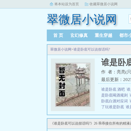
将本站设为首页
收藏翠微居小说网
翠微居小说网
首 页
玄幻修真
重生穿越
都市
翠微居小说网
>
谁是卧底可以说假话吗?
谁是卧
作 者：亮亮(只
最后更新：2025-0
谁是卧底 酒吧
谁
是卧底喝酒规则
卧底白酒对应词
了玩谁是卧底
谁
酒对应词
酒局谁
底可以说假话
酒
《谁是卧底可以说假话吗?》26 乖乖接住所有的精液高H
桌怎么玩谁是卧
事，因此，毕业