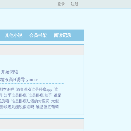
登录
注册
其他小说
会员书架
阅读记录
、
开始阅读
液高H诱导 you se
是剧本杀吗
酒桌游戏谁是卧底app
谁
吗
知乎谁是卧底
谁是卧底 知乎
谁是
么形容
谁是卧底红酒的对应词
太假
底游戏规则能说假话吗
谁是卧底葡萄
可以说假的吗
谁是卧底酒桌版
谁是卧
对应的是什么
谁是卧底能说假话
酒
说假话吗
【公告】补写警校时期故
会觉得阅读时没有连贯性这是因为我