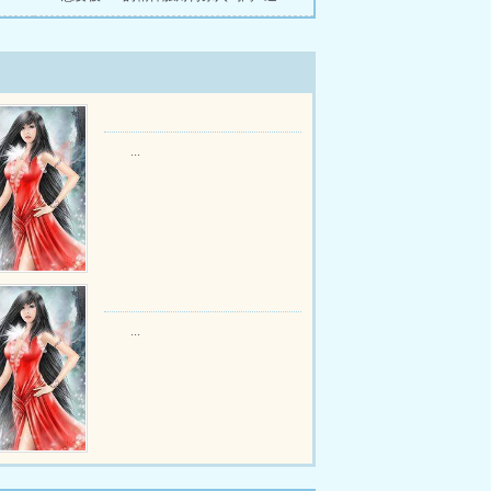
...
...