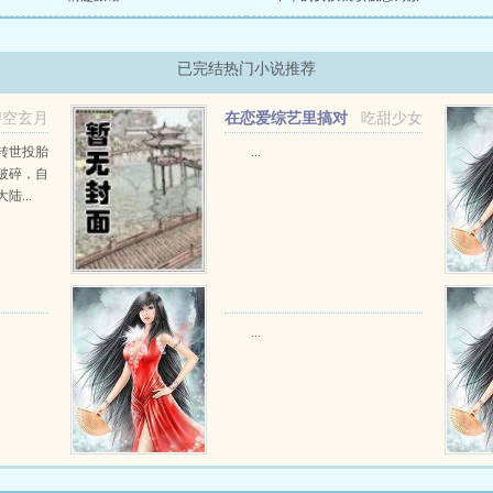
已完结热门小说推荐
碧空玄月
在恋爱综艺里搞对
吃甜少女
象【1V1甜H】
转世投胎
...
破碎，自
...
...